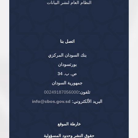
النظام العام لنشر البيانات
اتصل بنا
بنك السودان المركزي
بورتسودان
ص. ب. 34
جمهورية السودان
تلفون:
00249187056000
البريد الألكتروني:
info@cbos.gov.sd
خارطة الموقع
حقوق النشر وحدود المسؤولية