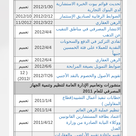
تحديث قوائم بيوت الخبرة الاستشارية
2012/1/30
تعميم
لدي البنوك التجارية
الضوابط الرقابية لصناديق الإستثمار
2012/2/12
2012/10
الرهن العقاري
2012/3/22
11/2012
الانتشار المصرفي في مناطق التنقيب
2012/4/4
تعميم
عن الذهب
تفادي التركيز في الدفع والسحوبات
النقدية للعملاء على فئة الخمسين
2012/4/4
تعميم
جنيهاً
الرهن العقاري
2012/6/4
تعميم
ضوابط التمويل بصيغة المرابحة
2012/6/6
تعميم
( 12
تقويم الأصول والخصوم بالنقد الأجنبي
2012/7/26
/2012)
منشورات وتعاميم الإدارة العامة لتنظيم وتنمية الجهاز
المصرفي للعام 2011
خطابات تنفيذ أعمال التشييد(قطاع
2011/1/4
تعميم
المقاولين )
تنظيم عملية الرهن العائم
2011/1/4
تعميم
اعتماد بطاقة المستشارين القانونيين
ووكلاء النيابة الصادرة من وزارة
2011/4/12
تعميم
العدل
تقييم وإعادة تقييم الأراضي والعقارات