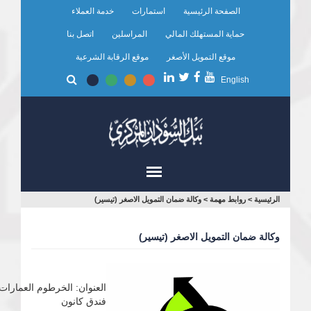
تجاوز
الصفحة الرئيسية
استمارات
خدمة العملاء
إلى
المحتوى
حماية المستهلك المالي
المراسلين
اتصل بنا
الرئيسي
موقع التمويل الأصغر
موقع الرقابة الشرعية
English
أنت
الرئيسية
>
روابط مهمة
>
وكالة ضمان التمويل الاصغر (تيسير)
هنا
وكالة ضمان التمويل الاصغر (تيسير)
فندق كانون