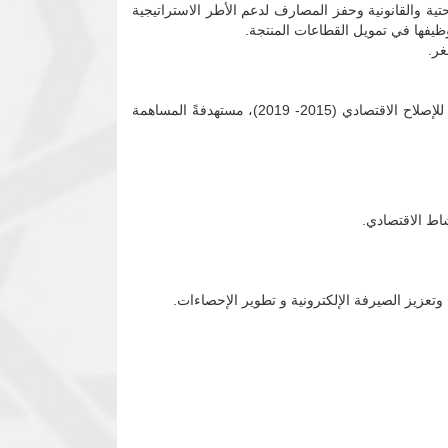
Financial Inclus) وذلك بالعمل على تعزيز البنية التحتية والقانونية وحفز المصارف لدعم الأطر الاستراتيجية
تصدر سياسات بنك السودان المركزي للعام 2016 متسقةً مع موجهات وأهداف الموازنة العامة للدولة للعام 2016 والبرنامج الخماسي للإصلاح الاقتصادي (2015- 2019)، مستهدفةً المساهمة
شاط الاقتصادي.
 وتعزيز الصيرفة الإلكترونية و تطوير الإحصاءات.