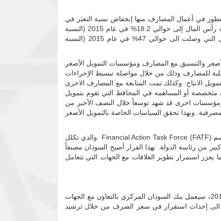
تطور في أعمال المصارف منها إنخفاض نسبة التعثر في
الجهاز المصرفي من 7.1% بنهاية العام 2014 الى حوالي 6.1% بنهاية 2015 (النسبة المعيارية العالمية 6%). كما ارتفعت نسبة كفاية رأس المال إلى حوالي 18.2% في عام 2015 (النسبة
المعيارية العالمية 8% والمستهدف بواسطة بنك السودان المركزي 12%)، و تعززت مؤشرات الربحية بسبب انخفاض تكلفة التشغيل التي وصلت الى حوالي 47% في عام 2015 (النسبة
الأصغر والتنسيق مع المصارف ومؤسسات التمويل الأصغر
ختلفة بهدف توظيف نسبة ال 12% المحددة من السقوفات التمويلية للمصارف وذلك من خلال مواصلة تبسيط الإجراءات
ل الانتاج. وكذلك تمت المتابعة مع المصارف الاخرى
متخصصة أو المساهمة في المحافظ التي تقوم بتمويل
ومؤسسات اخرى قد شهد توسعاً خلال النصف الأخير من
 المصرفية. وبهذا تحقق السياسات الخاصة بالتمويل الأصغر
كان من أهم إنجازات العام 2015 رفع إسم السودان من القائمة الرمادية والذي تم بواسطة مجموعة العمل المالي الدولية المعروفة باسم (FATF) Financial Action Task Force والذي تكلل
ير من رئاسة الدولة. بهذا القرار أصبح السودان مصنفاً
ما يعزز استمرار تطوير العلاقات مع الجهات التي تتعامل
بهدف تحقيق الإستقرار الاقتصادي و للمساهمة الفاعلة في إنفاذ أهداف البرنامج الخماسي للاصلاح الاقتصادي في عامه الثاني 2016، سيعمل بنك السودان المركزي بالتعاون مع الجهات
بمعدل 6.4% وخفض معدلات التضخم الى 13% في المتوسط بالاضافة الى إحداث استقرار في سعر الصرف من خلال ترشيد