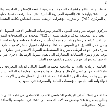
.
ية، فقد جاءت نتائج مؤشرات السلامة المصرفية عاكسة للإستقرار الملحوظ وال
لمركزي جهوده عبر وحدة التمويل الأصغر وبتوجيهات المجلس الأعلى للتمويل 
والوسائط المختلفة في توسعة الوصول للمستهدفين من القطاعات الم
الاستخدام من مشروعات جماعية أو تأسيس محافظ مختلفة منها محافظ لتموي
و من خلال التنسيق في تأسيس محافظ أو عمليات تمويل مشتركة مع مصارف 
صارف في التوجه لتوظيف مواردها المستقطعة للتمويل الاصغر عبر مصارف أ
 الأصغر سوف يعزز ويقوي الضمانات للمصارف التي تقوم بتمويل الوسائط الأخرى غير
ة والإجتماعية وتوفير فرص العمل وتخفيف حدة الفقر.
لمكافحة جرائم غسل الأموال وتمويل الإرهاب ووحدة المعلومات المالية بسند كب
القوانين والممارسات الدولية المتعلقة بمكافحة غسل الأموال وتمويل الارهاب م
 والدولية للتعامل مع المؤسسات المالية والمصرفية في السودان .
ذات الصلة في تحقيق نمو في الناتج المحلي الاجمالي 
ميزان المدفوعات.