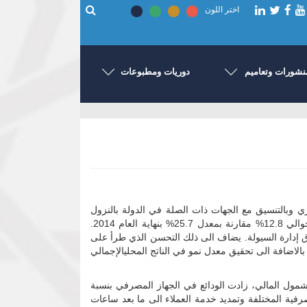
اختر اللون
نشورات وتعاميم
دوريات ومطبوعات
 تمكن بنك السودان المركزي وبالتنسيق مع الجهات ذات الصلة في الدولة بالنزول
بمتوسط معدل التضخم الى 17.9% خلال العام 2015 مقارنة بالمستهدف البالغ 25.9%، كما إنخفض معدل التضخم بنهاية العام الى حوالي 12.8% مقارنة بمعدل 25.7% بنهاية العام 2014.
ق إدارة السيولة. يضاف الى ذلك التحسن الذي طرأ على
وقف ميزان المدفوعات من عجز قدره 3.3 مليون دولار بنهاية ديسمبر 2014 الى فائض يبلغ حوالي 28.6 مليون دولار بنهاية العام 2015 بالاضافة الى تحقيق معدل نمو في الناتج المحليالإجمالي
ول المالي، زادت الودائع في الجهاز المصرفي بنسبة
التقنية المصرفية المختلفة وتمديد خدمة العملاء الى ما بعد ساعات