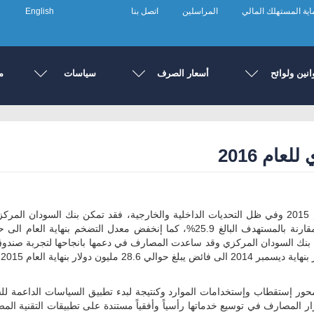
ية المستهلك المالي
المراسلين
اتصل بنا
English
انين ولوائح
أسعار الصرف
سياسات
م
ام 2016
بالنظر لأداء سياسات بنك السودان المركزي خلال العام 2015 وفي ظل التحديات الداخلية والخارجية، فقد
عها بنك السودان المركزي وقد ساعدت المصارف في دعمها بانجاحها لتجربة صندو
م
ر إستقطاب وإستخدامات الموارد وكنتيجة لبدء تطبيق السياسات الداعمة للشم
لعام 2014. يعزى ذلك لإستمرار المصارف في توسيع خدماتها رأسياً وأفقياً مستندة على تطبيقات 