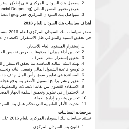
بغرض تحقيق التعمق المالي (Financial Deepening) في أنحاء السودان مما يساعد في استقطاب الودائع والمدخرات بأنواعها لتوظيفها في تمويل القطاعات المنتجة.
سيواصل بنك السودان المركزي حفز ودفع المصارف لتوظيف نسبة ال 12% من محفظة التمويل
أهداف سياسات بنك السودان للعام 2016
في تحقيق التنمية والنمو في ظل الاستقرار الاقتصادي ع
إستقرار المستوى العام للأسعار.
تحسين أداء ميزان المدفوعات بغرض تخفيض العجز إلى الحد
تحقيق إستقرار سعر الصرف.
تهيئة البيئة المالية المناسبة بما يحقق الاستقرا
توسيع قاعدة الشمول المالي وتفعيل آلياته وتحسي
المساعدة في تطوير سوق رأس المال بهدف جذب رؤو
تعزيز ونشر برامج التمويل الأصغر بما يدفع عجلة 
الاستفادة القصوى من تقانة الاتصالات والمعلومات 
الاستمرار في تطوير وتعميق أسلمة الجهاز المص
تحسين وتطوير إدارة العملة.
تحديث الأطر القانونية التي تحكم عمل بنك السو
مرجعيات السياسات
تستند سياسات بنك السودان المركزي للعام 2016 على المرجعيات التالية:
قانون بنك السودان المركزي.