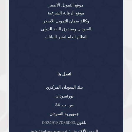
موقع التمويل الأصغر
موقع الرقابة الشرعية
وكالة ضمان التمويل الاصغر
السودان وصندوق النقد الدولي
النظام العام لنشر البيانات
اتصل بنا
بنك السودان المركزي
بورتسودان
ص. ب. 34
جمهورية السودان
تلفون:
00249187056000
البريد الألكتروني:
info@cbos.gov.sd