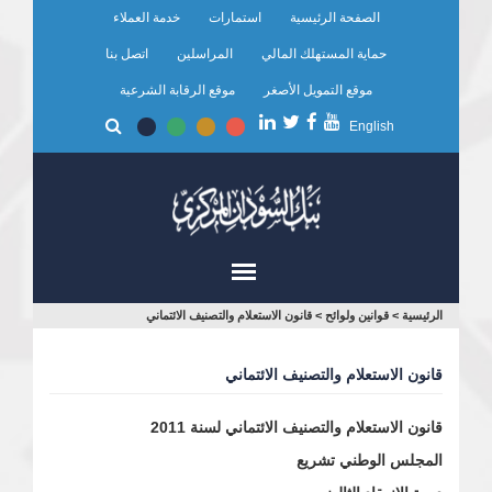
تجاوز
الصفحة الرئيسية
استمارات
خدمة العملاء
إلى
المحتوى
حماية المستهلك المالي
المراسلين
اتصل بنا
الرئيسي
موقع التمويل الأصغر
موقع الرقابة الشرعية
English
أنت
الرئيسية
>
قوانين ولوائح
>
قانون الاستعلام والتصنيف الائتماني
هنا
قانون الاستعلام والتصنيف الائتماني
قانون الاستعلام والتصنيف الائتماني لسنة 2011
المجلس الوطني تشريع