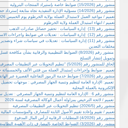
منشور رقم (15/2026) ضوابط خاصة بإستيراد المنتجات البترولية
منشور رقم (14/2026) مسؤلية الإدارة التنفيذية تجاه متابعة إسترداد حصائل الصادرات
تعميم / مواعيد العمل لاستبدال العملة بولاية الخرطوم يوم الخميس 14/05/2026
تعميم / انتهاء استبدال العملة ولاية الخرطوم
منشور رقم (13) إدارة السياسات : تحفيز حصائل صادرات الذهب
منشور رقم (12) إدارة السياسات : تعديلات في ضوابط واجراءات الاستيراد
منشور رقم (11) إدارة السياسات : تعديلات في سياسات شراء و
مخلفات التعدين
منشور رقم (8/2026) الضوابط التنظيمية والرقابية بشأن مكافح
وتمويل إنتشار التسلح
إلحاق للمنشور رقم (5/2026) "تنطيم التحويلات عبر التطبيقات المصرفية"
تعميم : ضوابط وإجراءات إستبدال العملة من فئتي الألف والخمسمائة ج
منشور رقم (7/2026) ضوابط خدمة الرموز التفاعلية القصيرة عبر الهاتف المحمول (USSD)
تعميم: الإدارة العامة لتنظيم وتنمية الجهاز المصرفي : موجهات تحصيل
الإلكترونية بالعملة المحلية
منشور رقم 6 : الإدارة العامة لتنظيم وتنمية الجهاز المصرفي : تعديل سقف التمويل الأصغر والصغير
تعميم / لائحة الترخيص بمزاولة أعمال الوكالة المصرفية لسنة 2026
منشور رقم (2026/5) تنظيم التحويلات عبر التطبيقات المصرفية
تعميم
/
تقييم وإعادة تقييم الأصول الثابتة للمصارف والمؤسسات المالية
منشور رقم (4/2026)
المتطلبات الرقابية لرأس المال المدفوع
منشور رقم (3/2026) الضوابط الخاصة بالمصارف ذات الأهمية النظامية - المحلية