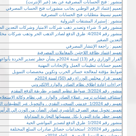
منشور : فتح الحسابات المصرفية عن بعد (عبر الإنترنت)
تعميم إعتماد الرقم الوطني بجانب منشورات فتح الحساب المصرفي
تعميم تبسيط متطلبات فتح الحسابات المصرفية
منشور : إستيراد المشتقات البترولية
منشور رقم 5: شراء وتصدير ذهب شركات الامتياز وشركات التعدين الصغير
منشور رقم 4/2024: طرق الدفع لصادر الذهب الحر وذهب شرك
التعدين الصغير
تعميم : راجعة الإنتشار المصرفي
تعميم إعتماد بطاقة اللاجئين بالمعاملات المصرفية
القرار الوزاري رقم (13) لسنة 2024م بشأن حظر تصدير الخردة بأنواعها المختلفة
تعميم حسابات تنظيمات العمل والإتحادات المهنية
ضوابط مؤقتة لمعالجة خسائر الحرب وتكوين مخصصات التمويل
تعميم: قرار مجلس
الوزراء
رقم (50) لسنة 2024م
إجراءات إعادة إطلاق نظام الصادر والوارد الإلكتروني
منشور رقم 3/2024: ضوابط تنظيم التصدير بطريقة الدفع المقدم
إستئناف عمليات ترميز عملاء الصادر والوارد في نظام وكالة الإستعلام 
تعميم رقم 1/2024: خدمتي السحب النقدي ، والتحويل عبر التطبيقات المصرفية
تعميم: تحويل سعر الصرف التأشيري لصادر الضأن من الوزن إلي الرأس
تعميم: حظر مادة الثيوريا بكل مسمياتها التجارية المتداولة
منشور رقم 1/2024: طرق الدفع لتصدير المواشي الحية
منشور رقم 2/2024: استخدامات حصائل صادرات السلع المختلفة
موجهات منح التمويل المصرفي للعام 2024م