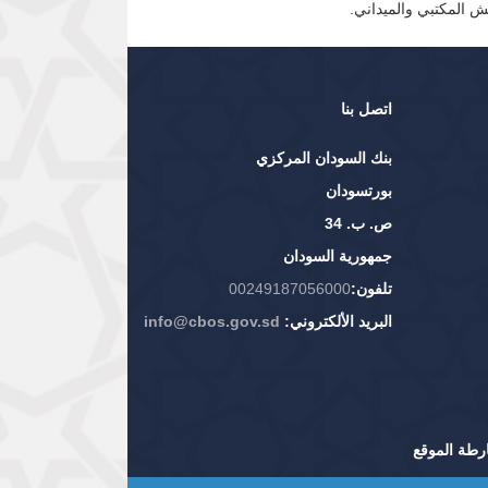
ش المكتبي والميداني.
اتصل بنا
بنك السودان المركزي
بورتسودان
ص. ب. 34
جمهورية السودان
تلفون:
00249187056000
البريد الألكتروني:
info@cbos.gov.sd
رطة الموقع