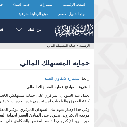
تجاوز
الصفحة الرئيسية
استمارات
خدمة العملاء
حما
إلى
المحتوى
موقع التمويل الأصغر
موقع الرقابة الشرعية
الرئيسي
عن البنك
قو
أنت
الرئيسية
>
حماية المستهلك المالي
هنا
حماية المستهلك المالي
رابط
استمارة شكاوي العملاء
التعريف بمبادئ حماية المستهلك المالي:
يعمل بنك السودان المركزي على حماية مستهلكي الخدما
كافة الحقوق والواجبات لمستخدمي هذه الخدمات وتوفير ا
وفي هذا الإطار يقوم بنك السودان المركزي بتوفير المع
موقعه الإلكتروني تحتوي على
المبادئ العشر لحماية الم
عبر البريد الإلكتروني للقسم المختص بالشكاوى على المو