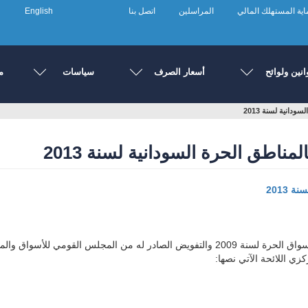
ية المستهلك المالي
المراسلين
اتصل بنا
English
انين ولوائح
أسعار الصرف
سياسات
م
دانية لسنة 2013
ناطق الحرة السودانية لسنة 2013
 2013
استنادا إلى نص المادة 7(أ) و(ج) من قانون المناطق والأسواق الحرة لسنة 2009 والتفويض ال