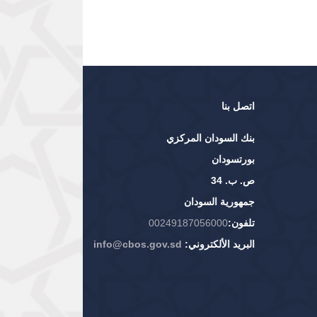
اتصل بنا
بنك السودان المركزي
بورتسودان
ص. ب. 34
جمهورية السودان
تلفون:
00249187056000
البريد الألكتروني:
info@cbos.gov.sd