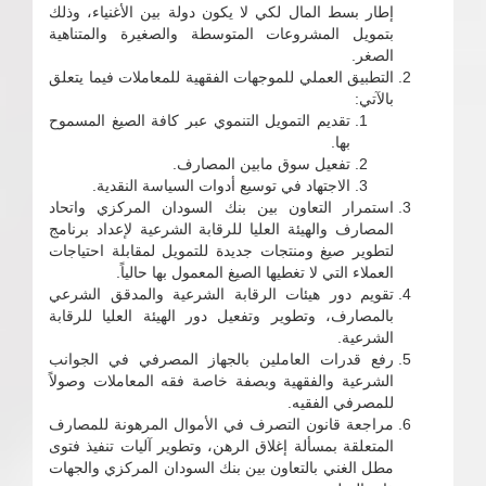
إطار بسط المال لكي لا يكون دولة بين الأغنياء، وذلك
بتمويل المشروعات المتوسطة والصغيرة والمتناهية
الصغر.
التطبيق العملي للموجهات الفقهية للمعاملات فيما يتعلق
بالآتي:
تقديم التمويل التنموي عبر كافة الصيغ المسموح
بها.
تفعيل سوق مابين المصارف.
الاجتهاد في توسيع أدوات السياسة النقدية.
استمرار التعاون بين بنك السودان المركزي واتحاد
المصارف والهيئة العليا للرقابة الشرعية لإعداد برنامج
لتطوير صيغ ومنتجات جديدة للتمويل لمقابلة احتياجات
العملاء التي لا تغطيها الصيغ المعمول بها حالياً.
تقويم دور هيئات الرقابة الشرعية والمدقق الشرعي
بالمصارف، وتطوير وتفعيل دور الهيئة العليا للرقابة
الشرعية.
رفع قدرات العاملين بالجهاز المصرفي في الجوانب
الشرعية والفقهية وبصفة خاصة فقه المعاملات وصولاً
للمصرفي الفقيه.
مراجعة قانون التصرف في الأموال المرهونة للمصارف
المتعلقة بمسألة إغلاق الرهن، وتطوير آليات تنفيذ فتوى
مطل الغني بالتعاون بين بنك السودان المركزي والجهات