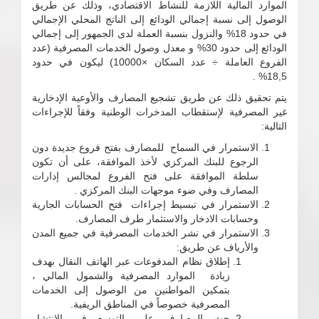
الموارد المالية اللازمة للنشاط الاقتصادي، وذلك عن طريق
الوصول إلى نسبة إجمالي الودائع إلى الناتج المحلي الإجمالي
في حدود 18% والنزول بنسبة العملة لدى الجمهور إلى إجمالي
الودائع إلى حدود 30% و معدل وصول الخدمات المصرفية (عدد
الفروع العاملة ÷ عدد السكان ×10000) ليكون في حدود
18,5% .
يتم تحقيق ذلك عن طريق تشجيع المصارف والأوعية الإدخارية
غير المصرفية لإستقطاب المدخرات الوطنية وفقاً للإجراءات
التالية:
الاستمرار في السماح للمصارف بفتح فروع جديدة دون
الرجوع للبنك المركزي لأخذ الموافقة، على أن تكون
سلطة الموافقة على فتح الفروع لمجالس إدارات
المصارف وفي ضوء موجهات البنك المركزي .
الاستمرار في تبسيط إجراءات فتح الحسابات الجارية
وحسابات الادخار والاستثمار طرف المصارف.
الاستمرار في نشر الخدمات المصرفية في جميع المدن
والأرياف عن طريق:
إطلاق نظام المدفوعات عبر الهاتف النقال بهدف
زيادة الموارد المصرفية والشمول المالي ،
بتمكين المواطنين من الوصول إلى الخدمات
المصرفية خصوصاً في المناطق الريفية.
حث المصارف على التوسع في الانتشار