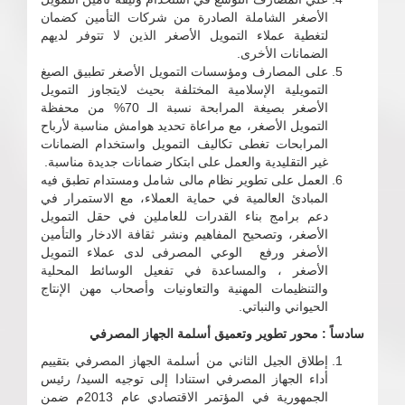
الأصغر الشاملة الصادرة من شركات التأمين كضمان
لتغطية عملاء التمويل الأصغر الذين لا تتوفر لديهم
الضمانات الأخرى.
على المصارف ومؤسسات التمويل الأصغر تطبيق الصيغ
التمويلية الإسلامية المختلفة بحيث لايتجاوز التمويل
الأصغر بصيغة المرابحة نسبة الـ 70% من محفظة
التمويل الأصغر، مع مراعاة تحديد هوامش مناسبة لأرباح
المرابحات تغطى تكاليف التمويل واستخدام الضمانات
غير التقليدية والعمل على ابتكار ضمانات جديدة مناسبة.
العمل على تطوير نظام مالى شامل ومستدام تطبق فيه
المبادئ العالمية في حماية العملاء، مع الاستمرار في
دعم برامج بناء القدرات للعاملين في حقل التمويل
الأصغر، وتصحيح المفاهيم ونشر ثقافة الادخار والتأمين
الأصغر ورفع الوعي المصرفى لدى عملاء التمويل
الأصغر ، والمساعدة في تفعيل الوسائط المحلية
والتنظيمات المهنية والتعاونيات وأصحاب مهن الإنتاج
الحيواني والنباتي.
سادساً : محور تطوير وتعميق أسلمة الجهاز المصرفي
إطلاق الجيل الثاني من أسلمة الجهاز المصرفي بتقييم
أداء الجهاز المصرفي استنادا إلى توجيه السيد/ رئيس
الجمهورية في المؤتمر الاقتصادي عام 2013م ضمن