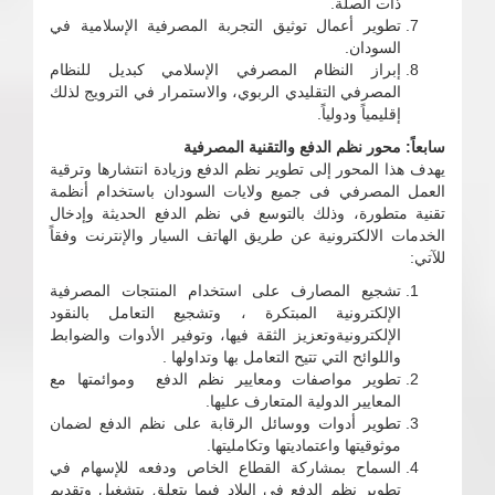
ذات الصلة.
تطوير أعمال توثيق التجربة المصرفية الإسلامية في
السودان.
إبراز النظام المصرفي الإسلامي كبديل للنظام
المصرفي التقليدي الربوي، والاستمرار في الترويج لذلك
إقليمياً ودولياً.
سابعاً: محور نظم الدفع والتقنية المصرفية
يهدف هذا المحور إلى تطوير نظم الدفع وزيادة انتشارها وترقية
العمل المصرفي فى جميع ولايات السودان باستخدام أنظمة
تقنية متطورة، وذلك بالتوسع في نظم الدفع الحديثة وإدخال
الخدمات الالكترونية عن طريق الهاتف السيار والإنترنت وفقاً
للآتي:
تشجيع المصارف على استخدام المنتجات المصرفية
الإلكترونية المبتكرة ، وتشجيع التعامل بالنقود
الإلكترونيةوتعزيز الثقة فيها، وتوفير الأدوات والضوابط
واللوائح التي تتيح التعامل بها وتداولها .
تطوير مواصفات ومعايير نظم الدفع وموائمتها مع
المعايير الدولية المتعارف عليها.
تطوير أدوات ووسائل الرقابة على نظم الدفع لضمان
موثوقيتها واعتماديتها وتكامليتها.
السماح بمشاركة القطاع الخاص ودفعه للإسهام في
تطوير نظم الدفع في البلاد فيما يتعلق بتشغيل وتقديم