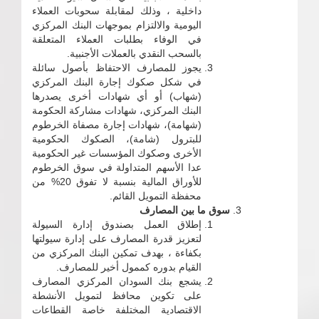
داخلية ، وذلك لمقابلة سحوبات العملاء
اليومية والالتزام بموجهات البنك المركزي
في الوفاء بطلبات العملاء المتعلقة
بالسحب النقدي بالعملات الأجنبية.
يجوز للمصارف الاحتفاظ بأصول سائلة
في شكل صكوك إجارة البنك المركزي
(شهاب) أو أي شهادات أخرى يصدرها
البنك المركزي، شهادات مشاركة الحكومة
(شهامة)، شهادات إجارة مصفاة الخرطوم
للبترول (شامة)، الصكوك الحكومية
الأخرى وصكوك المؤسسات غير الحكومية
عدا الأسهم المتداولة في سوق الخرطوم
للأوراق المالية بنسبة لا تفوق 20% من
محفظة التمويل القائم.
سوق ما بين المصارف
إطلاق العمل بصندوق إدارة السيولة
لتعزيز قدرة المصارف على إدارة سيولتها
بكفاءة ، بهدف تمكين البنك المركزي من
القيام بدوره كممول أخير للمصارف.
يشجع بنك السودان المركزي المصارف
على تكوين محافظ لتمويل الأنشطة
الاقتصادية المختلفة خاصة القطاعات