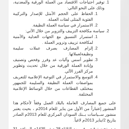
توفير احتياجات الاقتصاد من العملة الورقية والمعدنية،
وذلك على النحو التالي:
الحفاظ على الحجم الأمثل للإصدار والتركيبة
الفئوية المثلى لفئات العملة.
الاستمرار في سياسة العملة النظيفة.
سياسة مكافحة التزييف والتزوير من خلال الآتي:
استمرار التنسيق مع الجهات العدلية والأمنية
لمكافحة تزييف وتزوير العملة .
إلزام المصارف بصرف عملات سليمة
ونظيفةلعملائها.
تطوير أسس وآليات عد وفرز وفحص وتصنيف
وإبادة العملة الورقية من خلال تحديث وتطوير
مركز الفرز الآلي.
التوسع والاستمرار في التوعية الإعلامية للتعريف
بمواصفات العملة النظيفة والسليمة للجمهور
بمختلف القطاعات من خلال الوسائط الإعلامية
المختلفة.
على جميع المصارف العاملة بالبلاد العمل وفقاً لأحكام هذا
المنشور إعتباراً من الأول من يناير للعام 2014م ، بحيث يعتبر
منشور ســياسات بــنك السودان المركزي للعام 2013م الصادر
بتاريخ 2/يناير 2013م لاغياً.
صدر تحت توقيعي في يوم الثلاثاء 28 صفر 1435هـ الموافق 31