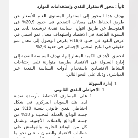
ثانياً : محور الاستقرار النقدي وإستخدامات الموارد
يهدف هذا المحور إلى استقرار المستوى العام للأسعار عن
طريق الحفاظ على معدلات التضخم في حدود 20,9% فى
المتوسط عن طريق انتهاج سياسة نقدية ترشيدية للحد من
السيولة الفائضة في الاقتصاد واستهداف معدل نمو اسمي في
عرض النقود في حدود 16,6% بغرض الوصول إلى معدل نمو
حقيقي في الناتج المحلي الإجمالي في حدود 2,6%.
لتحقيق الأهداف الكمية المشار إليها، تهدف السياسة النقدية إلى
إدارة السيولة في الاقتصاد بطريقة متوازنة تلبي إحتياجات
النشاط الاقتصادي باستخدام أدوات السياسة النقدية غير
المباشرة، وذلك على النحو التالي:
إدارة السيولة
الاحتياطي النقدي القانوني
على المصارف الاحتفاظ بأرصدة نقدية
لدى بنك السودان المركزي في شكل
احتياطي نقدي قانوني بنسبة 18% من
جملة الودائع بالعملة المحليـة و 18% من
جملة الودائع بالعملات الأجنبية، وتشمل
كل من الودائع الجارية والهوامش على
خطابات الاعتماد والضمان ، على نحو ما