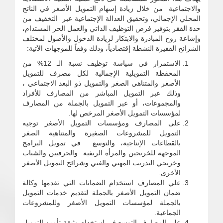
والاجتماعية من خلال زيادة إسهام التمويل الأصغر في الناتج
المحلي الإجمالي، وتحقيق العدالة الإجتماعية عبر التخفيف من
حدة الفقر بتوفير فرص التوظيف الذاتي والعمل الحر المستدام،
وإشاعة روح المبادرة والابتكار لزيادة الدخول والأصول لمختلف
الشرائح الفقيرة النشطة إقتصادياً، وذلك وفقاً للموجهات الآتية:
الاستمرار في سياسة توظيف نسبة الـ 12% من
المحفظة التمويلية الإجمالية لكل مصرف للتمويل
الأصغر والمتناهي الصغر والتمويل ذو البعد الاجتماعي ،
وذلك عبر التمويل المباشر من المصارف للأفراد
والمجموعات، أو عبر التمويل بالجملة من المصارف
لمؤسسات التمويل الأصغر المرخص لها.
على المصارف ومؤسسات التمويل الأصغر توجيه
التمويل للمشروعات الصغيرة والمتناهية الصغر
بالقطاعات الإنتاجية، والتوسع في تمويل البرامج
الموجهة للخريجين والمرأة الريفية والحرفيين والشباب
وخريجي التدريب المهني والفني وشرائح التمويل الأصغر
الأخرى.
علي المصارف استخدام الضمانات التي تقدمها وكالة
ضمان التمويل الأصغر بالجملة لتقديم خدمات التمويل
بالجملة لمؤسسات التمويل الأصغر وللمشروعات
الجماعية.
علي المصارف التوسع في استخدام وثيقة تأمين التمويل