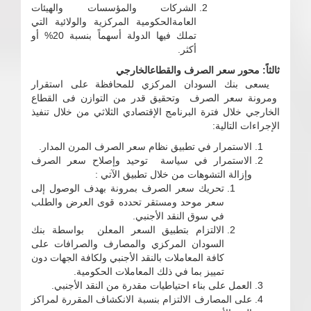
الشركات والمؤسسات والهيئات
العامةالحكومية المركزية والولائية التي
تملك فيها الدولة أسهماً بنسبة 20% أو
أكثر.
ثالثاً: محور سعر الصرف والقطاعالخارجي
يسعى بنك السودان المركزي للمحافظة على استقرار
ومرونة سعر الصرف وتحقيق قدر من التوازن فى القطاع
الخارجي خلال فترة البرنامج الإقتصادي الثلاثي من خلال تنفيذ
الإجراءات التالية:
الاستمرار في تطبيق نظام سعر الصرف المرن المدار.
الاستمرار في سياسة توحيد وإصلاح سعر الصرف
وإزالة التشوهات من خلال تطبيق الآتي :
تحريك سعر الصرف بمرونة بهدف الوصول إلى
سعر موحد ومستقر تحدده قوى العرض والطلب
في سوق النقد الأجنبي.
الالتزام بتطبيق السعر المعلن بواسطة بنك
السودان المركزي والمصارف والصرافات على
كافة المعاملات بالنقد الأجنبي ولكافة الجهات دون
تمييز بما في ذلك المعاملات الحكومية.
العمل على بناء احتياطيات مقدرة من النقد الأجنبي.
على المصارف الالتزام بنسبة الانكشاف المقررة لمراكز