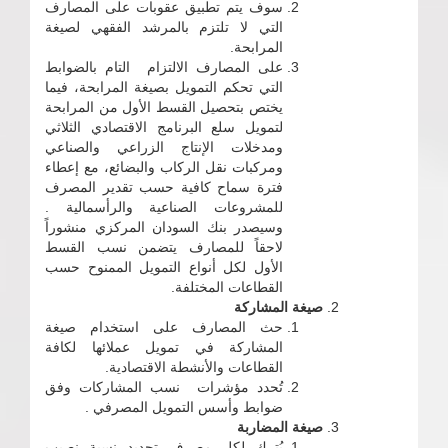
سوف يتم تطبيق عقوبات على المصارف
التي لا تلتزم بالمرشد الفقهي لصيغة
المرابحة.
على المصارف الالتزام التام بالضوابط
التي تحكم التمويل بصيغة المرابحة، فيما
يختص بتحصيل القسط الأول من المرابحة
لتمويل سلع البرنامج الاقتصادي الثلاثي
ومدخلات الإنتاج الزراعي والصناعي
ومركبات نقل الركاب والبضائع، مع إعطاء
فترة سماح كافية حسب تقدير المصرف
للمشروعات الصناعية والرأسمالية .
وسيصدر بنك السودان المركزي منشوراً
لاحقاً للمصارف يتضمن نسب القسط
الأول لكل أنواع التمويل الممنوح حسب
القطاعات المختلفة.
صيغة المشاركة
حث المصارف على استخدام صيغة
المشاركة في تمويل عملائها لكافة
القطاعات والأنشطة الاقتصادية.
تُحدد مؤشرات نسب المشاركات وفق
ضوابط وأسس التمويل المصرفي .
صيغة المضاربة
يُترك لكل مصرف تحديد نسبة نصيب