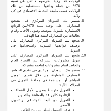
الولايات عدا ولاية الخرطوم لا تقل عن نسبة
70% من جملة ودائعها المستقطبة من تلك
الولايات حسب طبيعة النشاط الاقتصادي في كل
ولاية.
يستمر بنك السودان المركزي فى تشجيع
المصارف على توجيه نسبة 70%من الودائع
الاستثمارية للتمويل متوسط وطويل الأجل، وقيام
تحالفات بين المصارف لتنفيذ هذا الهدف.
يشجع بنك السودان المركزي المصارف على
توظيف فوائضها السيولية واستخدامها في
التمويل.
يشجع بنك السودان المركزي المصارف على
تمويل مشروعات الشراكة بين القطاع العام
والخاص لقيام مشروعات إنتاجية مشتركة.
يستمر بنك السودان المركزي في تقديم الحوافز
للمصارف المتعاونة من خلال تقديم التمويل
المباشر أو المساهمة في محافظ التمويل في
المجالات الآتية:
التمويل متوسط وطويل الأجل للقطاعات
الإنتاجية كالزراعة والصناعة والتعدين .
التمويل ذو البعد الاجتماعي والتمويل
الأصغر.
توفير التمويل لسلع البرنامج الثلاثي.