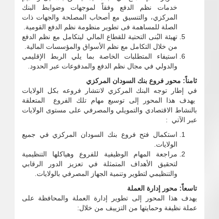
خدمات نظم الدفع وفقاً لموجهات وضوابط البنك
المركزي، والتنسيق مع أصحاب المصلحة والجهات ذات
الصلة للمساهمة فى تطوير منظومة نظم الدفع القومية.
تهيئة البُنى التحتية للقطاع المالي ليتكامل مع نظم الدفع
من خلال التكامل مع نظم الأسواق والمؤسسات المالية.
استيفاء المتطلبات الخاصة بما يلي الربط الإقليمي
والدولي في مجال نظم الدفع والمدفوعات عبر الحدود.
ثامناً: محور فروع بنك السودان المركزي
في إطار توجه البنك المركزي لانتشار فروعه بكل الولايات
يهدف هذا المحور إلى توسيع مهام تلك الفروع المتعلقة
بالنشاط الاقتصادي والتمويلي والمصرفي على مستوى الولايات
عبر الآتي :
استكمال فتح فروع بنك السودان المركزي في جميع
الولايات.
مراجعة المهام الوظيفية للفروع وهياكلها التنظيمية
لتحقيق الأهداف المتمثلة في تعزيز الدور الرقابي
والتنظيمي لتطوير وتنمية الجهاز المصرفي بالولايات.
تاسعاً: محور إدارة العملة
يهدف هذا المحور إلى تطوير إدارة العملة والمحافظة على
عملة نظيفة وحمايتها من التزييف من خلال: