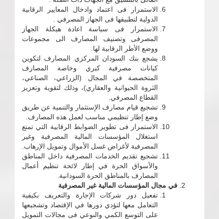
الاستمرار فى اعتماد وادخال المعايير الرقابية
الدولية لتطبيقها فى الجهاز المصرفي .
الاستمرار فى سياسة اعادة هيكلة الجهاز
المصرفى وتصنيف المصارف الى مجموعات
ووضع الأطر الرقابية لها.
يشجع بنك السودان المركزي المصارف لتكوين
كيانات مصرفية كبري وخاصة المصارف
المتخصصة في المجال (الزراعي، الصناعي،
الثروة الحيوانية والعقاري)، وذلك لتقوية وتعزيز
القطاع المصرفي.
تشجيع قيام مصارف الإستثمار والتنمية عن طريق
وضع إطار تنظيمي مناسب لعمل هذه المصارف.
الاستمرار فى تطوير الضوابط الرقابية التي تمنع
استغلال المؤسسات المالية المصرفية وغير
المصرفية لأغراض غسل الأموال وتمويل الإرهاب.
تشجيع تقديم الخدمات المصرفية داخل المناطق
والأسواق الحرة في إطار لائحة تنظيم أعمال
المصارف بالمناطق الحرة السودانية.
في مجال المؤسسات المالية غير المصرفية
تفعيل دور شركات الإجارة والتعريف بكيفية
التعامل معها لتؤدي دورها في الإقتصاد وتشجيعها
على التوسع الكمي والنوعي فى مجالات التمويل