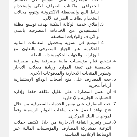
الجغرافي لماكينات الصراف الآلي واستخدام
نقاط البيع والمحفظة الالكترونية وتنويع مجالات
استخدام بطاقات الصراف الآلي.
إطلاق خدمة الوكالة البنكية بهدف توسيع مظلة
المستفيدين من الخدمات المصرفية بالمدن
والأرياف والولايات المختلفة.
التوسع في تسوية وتحصيل المعاملات المالية
للحكومة عبر الجهاز المصرفي بالتعاون مع
الوزارات والجهات الحكومية ذات الصلة.
تشجيع قيام مؤسسات مالية مصرفية وغير مصرفية
متخصصة في تعبئة الموارد وزيادة معدلات الادخار
وتطوير المنتجات الادخارية والمدفوعات الأخرى.
حث المصارف على منح أصحاب الودائع الإستثمارية
أرباحاً مجزية.
أن تعمل المصارف على تقليل تكلفة حفظ وإدارة
الحسابات الجارية والإدخارية.
حث المصارف على تيسير الخدمات المصرفية من خلال
فتح نوافذ للعمل عقب ساعات الدوام الرسمية وفقاً
لموجهات البنك المركزي.
نشر وتعزيز الثقافة الادخارية من خلال تكثيف حملات
التوعية بمشاركة المصارف والمؤسسات المالية عبر
الوسائط الإعلامية المناسبة.