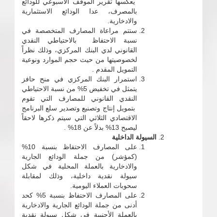
يعكسها تقرير الموقف الأسبوعي للودائع
بالمصرف، عدا الودائع الاستثمارية
والادخارية.
ستتم مراعاة المصارف المتخصصة في
نسبة الاحتفاظ بالاحتياطي النقدي
القانوني لدي البنك المركزي، وذلك نظراً
لخصوصيتها من حيث حجم الموارد ونوعية
التمويل المقدم .
استمرار البنك المركزي في منح حافز
يتمثل في تخفيض 5% من نسبة الاحتياطي
النقدي القانوني للمصارف التي تقوم
بتمويل إنتاج وتصنيع وتصدير سلع البرنامج
الاقتصادي الثلاثي التي سيتم ذكرها لاحقاً
ليصبح 13% بدلاً عن 18% .
السيولة الداخلية
على المصارف الاحتفاظ بنسبة 10%
(كمؤشر) من جملة الودائع الجارية
والادخارية بالعملة المحلية في شكل
سيولة نقدية داخلية، وذلك لمقابلة
سحوبات العملاء اليومية.
على المصارف الاحتفاظ بنسبة 5% كحد
أدنى من جملة الودائع الجارية والادخارية
بالعملة الأجنبية في شكل سيولة نقدية