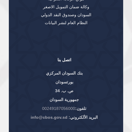
وكالة ضمان التمويل الاصغر
السودان وصندوق النقد الدولي
النظام العام لنشر البيانات
اتصل بنا
بنك السودان المركزي
بورتسودان
ص. ب. 34
جمهورية السودان
تلفون:
00249187056000
البريد الألكتروني:
info@cbos.gov.sd