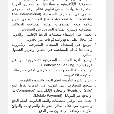
المصرفية الإلكترونية و مواءمتها مع المعايير الدولية
المتعارف عليها، بالبدء في تطبيق نظام الرقم المصرفي
العالمي في المصارف السودانية (The International
Bank Account Number-IBAN) للمساعدة في تعزيز
سلامة ودقة المعلومات المالية المصاحبة للحوالات
المصرفية وتسريع عمليات التحاويل بين الحسابات.
العمل على استيفاء متطلبات الربط الإقليمي والدولي
في مجال نظم الدفع والمدفوعات عبر الحدود.
التوسع في إستخدام المنتجات المصرفية الإلكترونية
واعتمادها كأداة للمساهمة في تحقيق وتعزيز الشمول
المالي.
توسيع دائرة الخدمات المصرفية الإلكترونية من غير
فروع بنكية (Branchless Banking).
توسيع مظلة الدفع والسداد الإلكتروني لدعم مشروعات
الحكومة الإلكترونية.
تعزيز القدرة التأمينية لنظم الدفع والتسوية القومية.
تشجيع المصارف على التوسع في خدمات نقاط البيع
(Points of Sale) والتجارة الإلكترونية (E-Commerce)
والدفع عبر الموبايل (Mobile Payment).
العمل على توفير المتطلبات والبيئة القانونية لنظم الدفع
والتسوية من خلال إصدار الضوابط والموجهات واللوائح
اللازمة بالإضافة إلى قانون نظم الدفع.