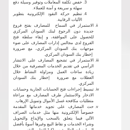
خفض تكلفة المعاملات وتوفير وسيلة دفع
سهلة و سريعة و آمنة للعملاء.
تنظيم حركة النقود الإلكترونية بتطوير
الآليات الرقابية.
الاستمرار في السماح للمصارف بفتح فروع
جديدة دون الرجوع لبنك السودان المركزي
للحصول على الموافقة، و إبقاء سلطة فتح
الفروع لدى مجالس إدارات المصارف على ضوء
موجهات بنك السودان المركزي، مع ضرورة
إخطار بنك السودان المركزي.
الاستمرار في تشجيع المصارف على الانتشار
الرأسي في تقديم الخدمات المصرفية من خلال
زيادة ساعات العمل ومزاولة النشاط خلال
العطلات مع ضرورة إخطار بنك السودان
المركزي.
تبسيط إجراءات فتح الحسابات الجارية وحسابات
الادخار والاستثمار طرف المصارف مع مراعاة
متطلبات مكافحة غسل الأموال وتمويل الإرهاب.
حث المصارف على تجويد خدماتها المقدمة
خصوصاً الإلكترونية منها مثل خدمات الصراف
الآلي فيما يتعلق بالسحب والإيداع والتحويل
وشراء الخدمات و نقاط البيع وغيرها أسوةً بأفضل
الممارسات العالمية ومواكبةً للتطور التقني.