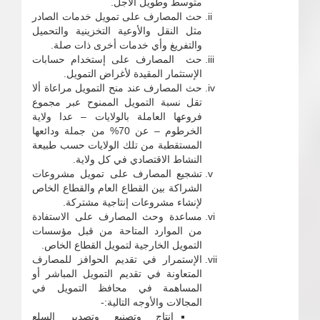
متوسط وطويل الأجل.
حث المصارف على تمويل خدمات الصادر
مثل النقل والأوعية التخزينية والتحميل
والتفريغ وأي خدمات أخرى ذات صلة.
حث المصارف على إستخدام حسابات
الإستثمار المقيدة لأغراض التمويل.
حث المصارف عند منح التمويل مراعاة ألا
تقل نسبة التمويل الممنوح عبر مجموع
فروعها العاملة بالولايات – عدا ولاية
الخرطوم – عن 70% من جملة ودائعها
المستقطبة من تلك الولايات حسب طبيعة
النشاط الاقتصادي في كل ولاية.
تشجيع المصارف على تمويل مشروعات
الشراكة بين القطاع العام والقطاع الخاص
لإنشاء مشروعات إنتاجية مشتركة.
مساعدة وحث المصارف على الاستفادة
من الموارد المتاحة من قبل مؤسسات
التمويل الخارجية لتمويل القطاع الخاص.
الإستمرار في تقديم الحوافز للمصارف
المتعاونة في تقديم التمويل المباشر أو
المساهمة في محافظ التمويل في
المجالات والأوجه التالية:-
إنتاج وتصنيع وتصدير السلع