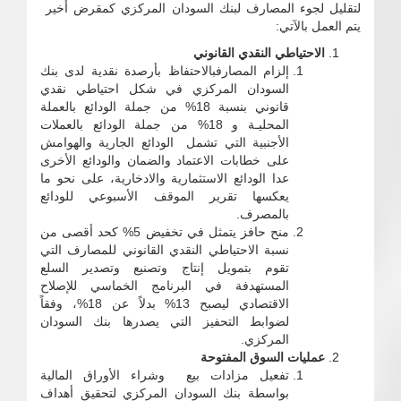
لتقليل لجوء المصارف لبنك السودان المركزي كمقرض أخير
يتم العمل بالآتي:
الاحتياطي النقدي القانوني
‌إلزام المصارفبالاحتفاظ بأرصدة نقدية لدى بنك
السودان المركزي في شكل احتياطي نقدي
قانوني بنسبة 18% من جملة الودائع بالعملة
المحليـة و 18% من جملة الودائع بالعملات
الأجنبية التي تشمل الودائع الجارية والهوامش
على خطابات الاعتماد والضمان والودائع الأخرى
عدا الودائع الاستثمارية والادخارية، على نحو ما
يعكسها تقرير الموقف الأسبوعي للودائع
بالمصرف.
‌منح حافز يتمثل في تخفيض 5% كحد أقصى من
نسبة الاحتياطي النقدي القانوني للمصارف التي
تقوم بتمويل إنتاج وتصنيع وتصدير السلع
المستهدفة في البرنامج الخماسي للإصلاح
الاقتصادي ليصبح 13% بدلاً عن 18%، وفقاً
لضوابط التحفيز التي يصدرها بنك السودان
المركزي.
عمليات السوق المفتوحة
تفعيل مزادات بيع وشراء الأوراق المالية
بواسطة بنك السودان المركزي لتحقيق أهداف