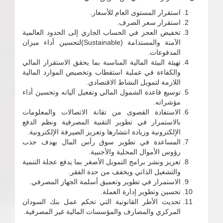
استقرار المستوى العام للأسعار.
استقرار سعر الصرف.
تخفيض العجز في الحساب الجاري إلى الحدود العالمية
الآمنة والمستدامة (Sustainable)لتحسين أداء ميزان
المدفوعات.
تهيئة البيئة المالية المناسبة بما يحقق الاستقرار المالي
والكفاءة في عملية استقطاب وتخصيص الموارد المالية
اللازمة لتمويل النشاط الاقتصادي.
توسيع قاعدة الشمول المالي وتفعيل آلياته وتحسين أداء
مؤشراته.
الاستفادة القصوى من تقانة الاتصالات والمعلومات
بالاستمرار في تطوير التقنية المصرفية ونظم الدفع
الإلكترونية وزيادة انتشارها وتعزيز الصيرفة الإلكترونية.
المساعدة في تطوير سوق رأس المال بهدف جذب
رؤوس الأموال المحلية والأجنبية.
تعزيز ونشر برامج التمويل الأصغر بما يدفع عجلة التنمية
والتشغيل الذاتي ويخفف من حدة الفقر.
الاستمرار في تطوير وتعميق أسلمة الجهاز المصرفي.
تحسين وتطوير إدارة العملة.
تحديث الأطر القانونية التي تحكم عمل بنك السودان
المركزي والمصارف والمؤسسات المالية غير المصرفية.