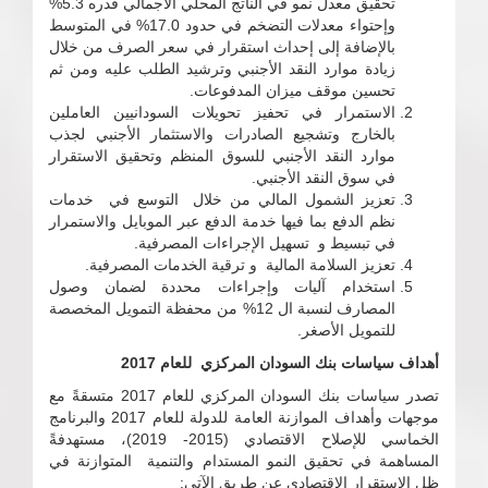
تحقيق معدل نمو في الناتج المحلي الاجمالي قدره 5.3%
وإحتواء معدلات التضخم في حدود 17.0% في المتوسط
بالإضافة إلى إحداث استقرار في سعر الصرف من خلال
زيادة موارد النقد الأجنبي وترشيد الطلب عليه ومن ثم
تحسين موقف ميزان المدفوعات.
الاستمرار في تحفيز تحويلات السودانيين العاملين
بالخارج وتشجيع الصادرات والاستثمار الأجنبي لجذب
موارد النقد الأجنبي للسوق المنظم وتحقيق الاستقرار
في سوق النقد الأجنبي.
تعزيز الشمول المالي من خلال التوسع في خدمات
نظم الدفع بما فيها خدمة الدفع عبر الموبايل والاستمرار
في تبسيط و تسهيل الإجراءات المصرفية.
تعزيز السلامة المالية و ترقية الخدمات المصرفية.
استخدام آليات وإجراءات محددة لضمان وصول
المصارف لنسبة ال 12% من محفظة التمويل المخصصة
للتمويل الأصغر.
أهداف سياسات بنك السودان المركزي للعام 2017
تصدر سياسات بنك السودان المركزي للعام 2017 متسقةً مع
موجهات وأهداف الموازنة العامة للدولة للعام 2017 والبرنامج
الخماسي للإصلاح الاقتصادي (2015- 2019)، مستهدفةً
المساهمة في تحقيق النمو المستدام والتنمية المتوازنة في
ظل الاستقرار الاقتصادي عن طريق الآتي: