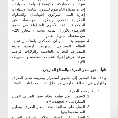
شهادات المشاركة الحكومية (شهامة) وشهادات
إجارة مصفاة الخرطوم للبترول (شامة) وشهادات
إجارة البنك المركزي (شهاب2) والصكوك
الحكومية الأخرى وصكوك المؤسسات غير
الحكومية عدا الأسهم المتداولة في سوق
الخرطوم للأوراق المالية بنسبة لا تتجاوز 20%
من محفظة التمويل القائم.
سيقوم بنك السودان المركزي باستكمال توحيد
النظام المصرفي ليستوعب أرصدة فروع
المصارف التجارية بالعاصمة والولايات كرصيد
موحد بغرض إجراء عمليات المقاصة و التسويات
الآنية.
ثانياً: محور سعر الصرف والقطاع الخارجي
يهدف هذا المحور إلى تحقيق استقرار ومرونة سعر الصرف
والتوازن في القطاع الخارجي من خلال تنفيذ الإجراءات التالية:
نظام سعر الصرف
لاستمرار في تطبيق نظام سعر الصرف المرن
المدار( Managed Float).
العمل على معالجة تعدد أسعار الصرف وتقليل
الفجوة فيما بينها.
العمل على اعتماد عملات شركاء التجارة