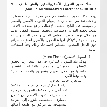
سادساً: محور التمويل الأصغروالصغير والمتوسط (Micro,
Small & Medium-Sized Enterprises– MSMEs)
يهدف هذا المحور للمساهمة في دفع عملية التنمية الاقتصادية
والاجتماعية من خلال زيادة إسهام التمويل الأصغر والصغير
والمتوسط في الناتج المحلي الإجمالي ورفع معدلات الادخار
بهدف تحقيق العدالة الإجتماعية وتخفيض مستوى الفقر، وذلك
من خلال توفير فرص التوظيف الذاتي والعمل الحر، وإشاعة
روح المبادرة والابتكار لزيادة الدخول والأصول لمختلف شرائح
ذوي الدخل المحدود النشطين اقتصاديا، وذلك وفقاً للمجالات
التالية:
التمويل الأصغر(Micro Finance)
يهدف بنك السودان المركزي في هذا المجال إلي تحقيق
الاستقرار الاجتماعي والنهوض بالفقراء الناشطين
اقتصاديا من خلال دمجهم وشمولهم بالخدمات المالية
وذلك وفقاً للآتي:
تعزيز جانب العرض:
إلزام المصارف بتوظيف نسبة الــــ (12%)
كحد أدنى من المحفظة التمويلية الإجمالية
لكل مصرف للتمويل الأصغر، مع تشجيع
المصارف المتخصصة للنزول إلي القواعد
المستهدفة بما يتوافق مع طبيعة أعمالها