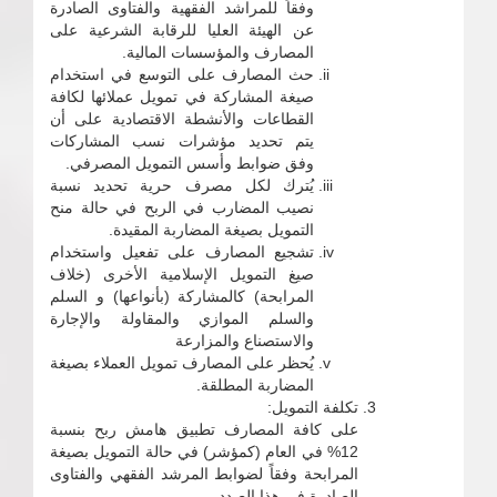
وفقاً للمراشد الفقهية والفتاوى الصادرة
عن الهيئة العليا للرقابة الشرعية على
المصارف والمؤسسات المالية.
حث المصارف على التوسع في استخدام
صيغة المشاركة في تمويل عملائها لكافة
القطاعات والأنشطة الاقتصادية على أن
يتم تحديد مؤشرات نسب المشاركات
وفق ضوابط وأسس التمويل المصرفي.
يُترك لكل مصرف حرية تحديد نسبة
نصيب المضارب في الربح في حالة منح
التمويل بصيغة المضاربة المقيدة.
تشجيع المصارف على تفعيل واستخدام
صيغ التمويل الإسلامية الأخرى (خلاف
المرابحة) كالمشاركة (بأنواعها) و السلم
والسلم الموازي والمقاولة والإجارة
والاستصناع والمزارعة
يُحظر على المصارف تمويل العملاء بصيغة
المضاربة المطلقة.
تكلفة التمويل:
على كافة المصارف تطبيق هامش ربح بنسبة
12% في العام (كمؤشر) في حالة التمويل بصيغة
المرابحة وفقاً لضوابط المرشد الفقهي والفتاوى
الصادرة في هذا الصدد.