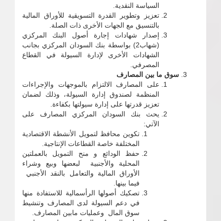
السياسة النقدية.
تعزيز وتطوير القدرة التسويقية للأوراق المالية
بالتنسيق مع الجهات الأخرى ذات الصلة.
إصدار شهادات إجارة أصول البنك المركزي
(شهاب2) بواسطة بنك السودان المركزي بجانب
الشهادات الأخرى لإدارة السيولة في القطاع
المصرفي.
سوق ما بين المصارف
‌على المصارف الالتزام بالموجهات والإجراءات
المنظمة لصندوق إدارة السيولة، وذلك لضمان
تعزيز قدرتها على إدارة سيولتها بكفاءة.
‌يحث بنك السودان المركزي المصارف على
الآتي:
تكوين محافظ لتمويل الأنشطة الاقتصادية
المختلفة خاصة القطاعات الإنتاجية.
حفظ الودائع و منح التمويل بالعملتين
المحلية والأجنبية لبعضها وبيع وشراء
الأوراق المالية والتعامل بالنقد الأجنبي
فيما بينها.
تصكيك أصولها الرأسمالية للاستفادة منها
في دعم السيولة لدى المصارف وتنشيط
سوق المال وعمليات مابين المصارف.