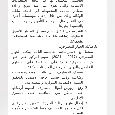
العالمية المعمول بها في مجال المعلومات
الائتمانية والتي تقوم على مبدأ تنويع وزيادة
مصادر البيانات المحفوظة في قاعدة بيانات
الوكالة وذلك من خلال إدخال مؤسسات أخرى
في النظام مثل شركات التأمين وشركات البيع
بالتقسيط وغيرها.
الشروع في إدخال نظام تسجيل الضمان للأصول
المنقولة (Collateral Registry for Movable
Assets).
هيكلة الجهاز المصرفي:
تمشيا مع الاستراتيجية الخمسية الثالثة لهيكلة الجهاز
المصرفي (2017 – 2021)، سيتم التركيز على خلق
كيانات مصرفية قادرة على المنافسة على المستوى
الإقليمي والدولي، من خلال الإجراءات الآتية:
تصنيف المصارف إلى فئات تنموية ومتخصصة
وشاملة وذلك حسب حاجة الاقتصاد ولتحقيق
التنمية الاقتصادية المتوازنة والمستدامة.
رفع رؤوس أموال المصارف لتقوية أوضاعها
حتى تتمكن من المنافسة على المستوي
الإقليمي.
إدخال منهج الرقابة الجزئية بتطوير إطار رقابي
لكل فئة من المصارف وفقاً للتخصص والأهمية
النسبية.