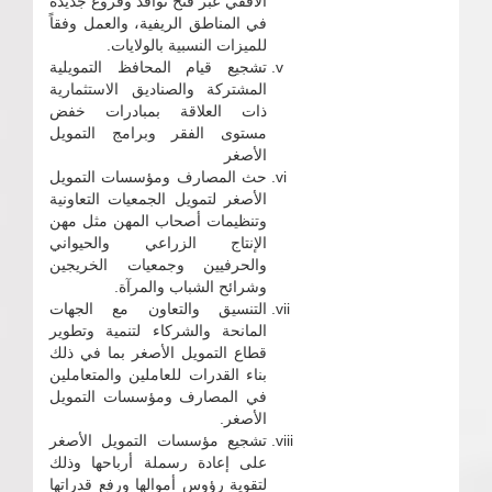
الأفقي عبر فتح نوافذ وفروع جديدة
في المناطق الريفية، والعمل وفقاً
للميزات النسبية بالولايات.
تشجيع قيام المحافظ التمويلية
المشتركة والصناديق الاستثمارية
ذات العلاقة بمبادرات خفض
مستوى الفقر وبرامج التمويل
الأصغر
حث المصارف ومؤسسات التمويل
الأصغر لتمويل الجمعيات التعاونية
وتنظيمات أصحاب المهن مثل مهن
الإنتاج الزراعي والحيواني
والحرفيين وجمعيات الخريجين
وشرائح الشباب والمرآة.
التنسيق والتعاون مع الجهات
المانحة والشركاء لتنمية وتطوير
قطاع التمويل الأصغر بما في ذلك
بناء القدرات للعاملين والمتعاملين
في المصارف ومؤسسات التمويل
الأصغر.
تشجيع مؤسسات التمويل الأصغر
على إعادة رسملة أرباحها وذلك
لتقوية رؤوس أموالها ورفع قدراتها