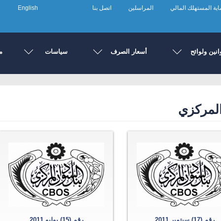
ية المستهلك المالي
المراسلين
اتصل بنا
English
انين ولوائح
أسعار الصرف
سياسات
م
المركزي
رقم (17) سبتمبر 2011
رقم (15) يوليو 2011