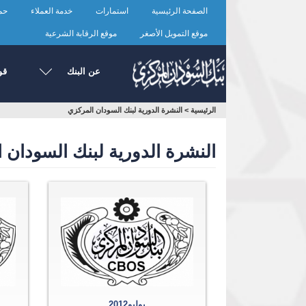
تجاوز
الصفحة الرئيسية
استمارات
خدمة العملاء
حما
إلى
المحتوى
موقع التمويل الأصغر
موقع الرقابة الشرعية
الرئيسي
عن البنك
قو
أنت
الرئيسية
>
النشرة الدورية لبنك السودان المركزي
هنا
النشرة الدورية لبنك السودان 
يوليو2012