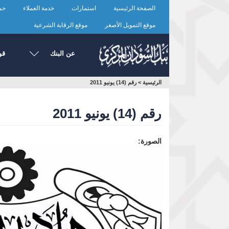
تجاوز
الصفحة الرئيسية
استمارات
خدمة العملاء
حما
إلى
المحتوى
موقع التمويل الأصغر
موقع الرقابة الشرعية
الرئيسي
عن البنك
قو
أنت
الرئيسية
>
رقم (14) يونيو 2011
هنا
رقم (14) يونيو 2011
الصورة: