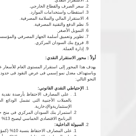
الاستقرار النقدي.
سعر الصرف والقطاع الخارجي.
استقطاب واستخدامات الموارد.
الاستقرار المالي والسلامة المصرفية.
نظم الدفع والتقنية المصرفية.
التمويل الأصغر.
تطوير وتعميق أسلمة الجهاز المصرفي والمؤسسات
فروع بنك السودان المركزي.
إدارة العملة.
أولاً : محور الاستقرار النقدي:
النحو التالي:
الإحتياطي النقدي القانوني:
بالعملات الأجنبية التى تشمل الودائع 
الإستثماريةوالإدخارية.
البرنامج الاقتصادي الخماسي ليصبح 13% بدلاً عن 18%، وفقاً لضوابط التحفيز التى يصدرها بنك السودان المركزي.
السيولة الداخلية:
على المصارف الاحتفاظ بنسبة 10% (كمؤشر) من جملة الودائع الجارية والإدخارية بالعملة المحلية فى شكل سيولة نقدية داخلية، وذلك لمقابلة سحوبات العملاء اليومية.