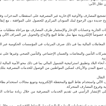
 خلال الآتى:
جيع المصارف والأوعية الإدخارية غير المصرفية على استقطاب المدخرات وفقاً ل
ع جديدة دون الرجوع لبنك السودان المركزي للحصول على الموافقة ، مع إب
ات الجارية وحسابات الإدخار والإستثمار طرف المصارف مع مراعاة متطلبات مك
وصاً الإلكترونية منها مثل نقاط البيع والإيداع والتحويل عبر الصراف الآلي وغ
لمعاملات المالية بما فى ذلك صرف المرتبات فى المؤسسات الحكومية عبر الجه
ركات التأمين والمعاشات والضمان الإجتماعي والتأمين الصحي وغيرها على ت
ية.
اء البلاد وتطبيق استراتيجية الشمول المالي بما فى ذلك محو الأمية المالية لع
جميع المدن والأرياف لتمكين المواطنين من الوصول للخدمات المصرفية بتلك ا
لنقال.
 الآلي واستخدام نقاط البيع والمحفظة الإلكترونية وتنويع مجالات استخدام بطا
ية وفروع المصارف المتحركة.
ى الإنتشار الرأسي فى تقديم الخدمات المصرفية من خلال زيادة ساعات ال
جيه وترشيد استخدامات الموارد المالية لتمويل النشاط الاقتصادي ، من خلال ال