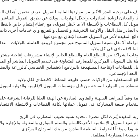
لي توجيه القدر الأكبر من مواردها المالية للتمويل بغرض تحقيق أهداف البرن
فط والمعادن لزيادة الصادرات وإحلال الواردات، وذلك عن طريق التمويل المباشر 
يل كل القطاعات والأنشطة الا ما حُظر تمويله، مع إعطاء إهتمام خاص بالقطاعا
صادر مثل النقل والأوعية التخزينية والتحميل والتفريغ وأي خدمات أخرى ذات
ئع المقيدة لأغراض التمويل حسب الإتفاق مع مودعيها.
ط الاقتصادي فى كل ولاية.
ت الشراكة بين القطاع العام والقطاع الخاص لإنشاء مشروعات إنتاجية مشترك
ة بنك السودان المركزي للمصارف المتعاونة فى تقديم التمويل المباشر أو المس
للقطاعات الإنتاجية المستهدفة بالبرنامج الاقتصادي الخماسي كالزراعة والصناع
البعد الإجتماعي.
ادة من الموارد المتاحة من قبل مؤسسات التمويل الإقليمية والدولية لتمويل 
لفة وفقاً للمراشد الفقهية والفتاوى الصادرة عن الهيئة العليا للرقابة الشرعية 
دام صيغة المشاركة فى تمويل عملائها لكافة القطاعات والأنشطة الاقتص
ربة المقيدة يُترك لكل مصرف تحديد نسبة نصيب المضارب فى الربح.
صيغ التمويل الإسلامية الأخرىكالسلم والسلم الموازي والمقاولة والإجارة وال
، وذلك وفقاً للضوابط المنظمة الصادرة من بنك السودان المركزي.
 بصيغة المضاربة المطلقة.