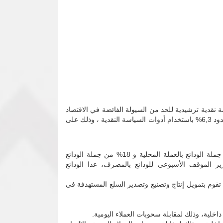
لنزول بمعدلات التضخم إلي حدود 25,9% في المتوسط بانتهاج سياسة نقدية ترشيدية للحد من السيولة الفائضة في الاقتصاد
وباستهداف معدل نمو إسمي فى عرض النقود فى حدود 15,3% للإسهام فى تحقيق معدل نمو حقيقي فى الناتج المحلي الإجمالي فى حدود 6,3% باستخدام أدوات السياسة النقدية ، وذلك على
. على المصارف الاحتفاظ بأرصدة نقدية لدى بنك السودان المركزي فى شكل احتياطي نقدي قانوني بنسبة 18% من جملة الودائع بالعملة المحلية و 18% من جملة الودائع
ير الموقف الأسبوعي للودائع بالمصرف، عدا الودائع
لنقدي القانوني للمصارف التى تقوم بتمويل إنتاج وتصنيع وتصدير السلع المستهدفة فى