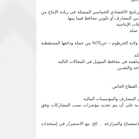
امج الاقتصادي الخماسي المتمثلة فى زيادة الإنتاج من
من المصارف أو تكوين محافظ فيما بينها.
ت الإنتاجية.
 صلة.
تشجيع المصارف عند منح التمويل مراعاة ألا تقل نسبة التمويل الممنوح عبر مجموع فروعها العاملة بالولايات – عدا ولاية الخرطوم – عن70% من جملة ودائعها المستقطبة
ة.
اهمة فى محافظ التمويل فى المجالات التالية:
ة والتعدين .
القطاع الخاص .
على المصارف والمؤسسات المالية .
ادية على أن يتم تحديد مؤشرات نسب المشاركات وفق
استصناع والمزارعة ... الخ. مع الاستمرار فى إستحداث