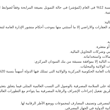
على كافة المصارف تطبيق هامش ربح بنسبة 12% فى العام (كمؤشر) فى حالة التمويل بصيغة المرا
بية.
لية:
ة.
و متعثرة.
ي وشركات التحاويل المالية.
الات واستخداماته.
 التالية إلا بموافقة مسبقة من بنك السودان المركزي:
 الولائية والمحليات.
امة الحكومية المركزية والولائية التى تمتلك فيها الدولة أسهماً بنسبة 20% أو أكثر.
ة على السلامة المصرفية بالوصول الى النسب العالمية المثلى فيما يتعلق بتع
 تفعيل إجراءات الإشراف والرقابة المصرفية بما يتواءم مع التطورات العالمية
 المصرفى وتصنيف المصارف لمجموعات ووضع الأطر الرقابية لها.
ابية الدولية فى الجهاز المصرفى.