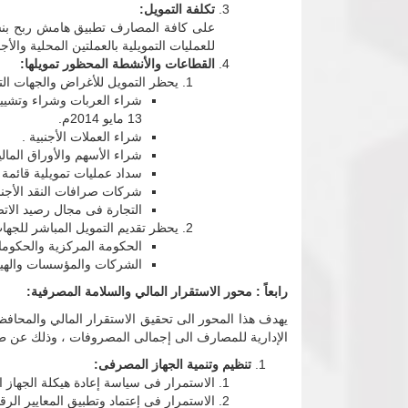
تكلفة التمويل:
للعمليات التمويلية بالعملتين المحلية والأجن
القطاعات والأنشطة المحظور تمويلها:
يحظر التمويل للأغراض والجهات التا
13 مايو 2014م.
شراء العملات الأجنبية .
شراء الأسهم والأوراق المالي
سداد عمليات تمويلية قائمة أ
شركات صرافات النقد الأجنب
التجارة فى مجال رصيد الاتص
يحظر تقديم التمويل المباشر للجهات
الحكومة المركزية والحكومات
الشركات والمؤسسات والهيئات الع
رابعاً : محور الاستقرار المالي والسلامة المصرفية:
يهدف هذا المحور الى تحقيق الاستقرار المالي والمحافظ
الإدارية للمصارف الى إجمالى المصروفات ، وذلك عن طريق
تنظيم وتنمية الجهاز المصرفى:
الاستمرار فى سياسة إعادة هيكلة الجهاز
الاستمرار فى إعتماد وتطبيق المعايير الرق