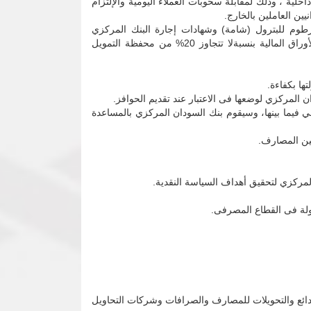
لة نقدية داخلية ، وذلك لمقابلة سحوبات العملاء اليومية والإلتزام
ين العاملين بالخارج.
وم للبترول (شامة) وشهادات إجارة البنك المركزي
(شهاب2) و الصكوك الحكومية الأخرى وصكوك المؤسسات غير الحكومية عدا الأسهم المتداولة فى سوق الخرطوم للأوراق المالية بنسبةلا تتجاوز 20% من محفظة التمويل
ها بكفاءة.
المركزي لوضعها فى الاعتبار عند تقديم الحوافز.
نبي فيما بينها، وسيقوم بنك السودان المركزي بالمساعدة
ين المصارف.
لمركزي لتحقيق أهداف السياسة النقدية.
لودائع والتحويلات للمصارف والصرافات وشركات التحاويل