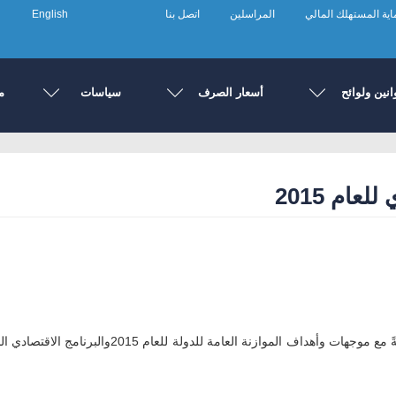
ية المستهلك المالي
المراسلين
اتصل بنا
English
انين ولوائح
أسعار الصرف
سياسات
م
ام 2015