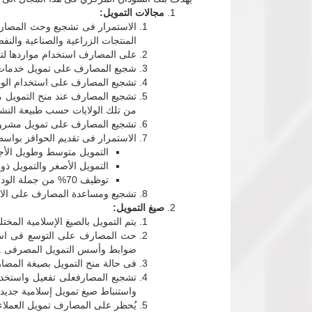
مجالات التمويل:
الاستمرار فى تشجيع وحث المصارف ع
المنتجات الزراعية والصناعية والن
على المصارف استخدام مواردها لتمو
شجيع المصارف على تمويل خدمات ال
تشجيع المصارف على استخدام الودا
من تلك الولايات حسب طبيعة النشا
تشجيع المصارف على تمويل مشروعا
الاستمرار فى تقديم الحوافز بواسط
التمويل متوسط وطويل الأجل 
التمويل الأصغر والتمويل ذو 
توظيف 70% من جملة الودائع المستقطبة من الولايات حسب طبيعة النشاط الاقتصادي لكل ولاية.
تشجيع ومساعدة المصارف على الاستف
صيغ التمويل:
يتم التمويل بالصيغ الإسلامية المخت
حث المصارف على التوسع فى استخ
ضوابط وأسس التمويل المصرفى .
فى حالة منح التمويل بصيغة المضا
تشجيع المصارفعلى تفعيل واستخدام 
واستنباط صيغ تمويل إسلامية جديدة
يُحظر على المصارف تمويل العملاء