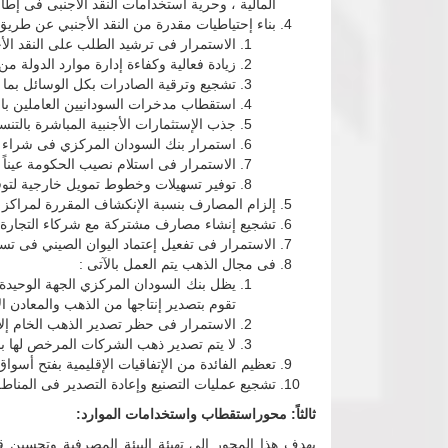
المالية ، وحرية استخدامات النقد الاجنبى فى إط
بناء إحتياطيات مقدرة من النقد الأجنبي عن طريق
الاستمرار فى ترشيد الطلب على النقد الأ
زيادة فعالية وكفاءة إدارة موارد الدولة من
تشجيع وترقية الصادرات بكل الوسائل بما 
استقطاب مدخرات السودانيين العاملين بال
جذب الإستثمارات الأجنبية المباشرة بالتن
استمرار بنك السودان المركزي فى شراء 
الاستمرار فى استلام نصيب الحكومة عيناً م
توفير تسهيلات وخطوط تمويل خارجية لتوفير
إلزام المصارف بنسبة الإنكشاف المقررة لمراكز ال
تشجيع إنشاء مصارف مشتركة مع شركاء التجارة ا
الاستمرار فى تفعيل إعتماد اليوان الصيني فى تس
فى مجال الذهب يتم العمل بالآتى :
يظل بنك السودان المركزي الجهة الوحيدة 
تقوم بتصدير إنتاجها من الذهب والمعادن ا
الاستمرار فى حظر تصدير الذهب الخام إلا
لا يتم تصدير ذهب الشركات المرخص لها بالع
تعظيم الفائدة من الإتفاقيات الإقليمية بفتح أسوا
تشجيع عمليات التصنيع وإعادة التصدير فى المنا
ثالثاً: محوراستقطاب واستخدامات الموارد:
يهدف هذا المحور إلى تهيئة البيئة المصرفية وتحسين