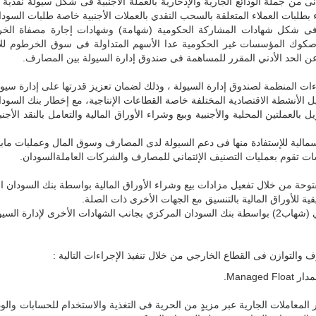
ف الاحتفاظ بنسبة 5%كحد أدنى من جملة الودائع الجارية والإدخارية بالعملة الأجنبية فى شكل سيو
طلبات العملاء المتعلقة بالسحب النقدي بالعملات الأجنبية خاصة طلبات السوداني
فى شكل شهادات المشاركة الحكومية (شهامة) وشهادات إجارة مصفاة الخرط
عن الحد الأدني المقرر للمساهمة فى صندوق إدارة السيولة بين المصارف.
ات المنظمة لصندوق إدارة السيولة ، وذلك لضمان تعزيز قدرتها على إدارة سيولت
لأنشطة الاقتصادية المختلفة خاصة القطاعات الإنتاجية، مع إخطار بنك السودان 
العملتين المحلية والأجنبية وبيع وشراء الأوراق المالية والتعامل بالنقد الأج
الية للإستفادة منها فى دعم السيولة لدى المصارف وسوق المال وعمليات ماب
 تقوم بعمليات التصنيف الإئتماني للمصارف والشركات العاملةالسودان.
وحة من خلال تفعيل مزادات بيع وشراء الأوراق المالية بواسطة بنك السودان ا
ية للأوراق المالية بالتنسيق مع الجهات الأخرى ذات الصلة.
ولة فى القطاع المصرفى.
التوازن فى القطاع الخارجي من خلال تنفيذ الإجراءات التالية :
Manag.
ر المعاملات الجارية عبر مزيدٍ من الحرية فى التغذية والاستخدام للحسابات وا