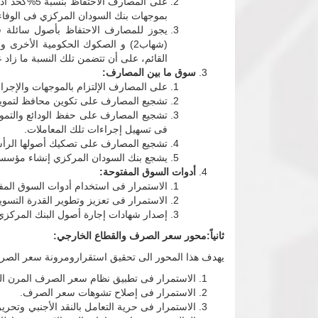
على المصار
بموجهات بنك السودان المركزي فى الوفاء ب
يجوز للمصارف الاحتفاظ بأصول سائلة 
القائم، على أن تتضمن تلك النسبة ما زاد 
سوق ما بين المصارف:
على المصارف الإلتزام بالموجهات والإجراء
تشجيع المصارف على تكوين محافظ لتمويل ا
تشجيع المصارف على حفظ الودائع والتمويل ب
فى تسهيل إجراءات تلك المعاملات.
تشجيع المصارف على تصكيك أصولها الرأسم
يشجع بنك السودان المركزي إنشاء مؤسسات
أدوات السوق المفتوحة:
الاستمرار فى استخدام أدوات السوق المفت
الاستمرار فى تعزيز وتطوير القدرة التسويق
إصدار شهادات إجارة أصول البنك المركزي (شهاب2) بواسطة بنك السودان المركزي بجانب الشهادات الأخرى لإدارة السي
ثانياً:محور سعر الصرف والقطاع الخارجي:
يهدف هذا المحور الى تحقيق استقرارومرونة سعر الصرف و
الاستمرار فى تطبيق نظام سعر الصرف المرن المدار ed Float
الاستمرار فى إصلاح تشوهات سعر الصرف.
الاستمرار فى حرية التعامل بالنقد الأجنبي وتحري