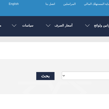
ية المستهلك المالي
المراسلين
اتصل بنا
English
انين ولوائح
أسعار الصرف
سياسات
م
بحث