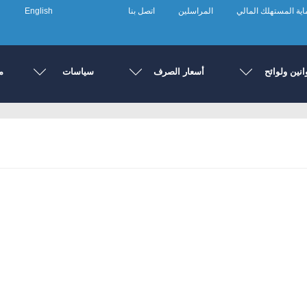
ية المستهلك المالي
المراسلين
اتصل بنا
English
انين ولوائح
أسعار الصرف
سياسات
م