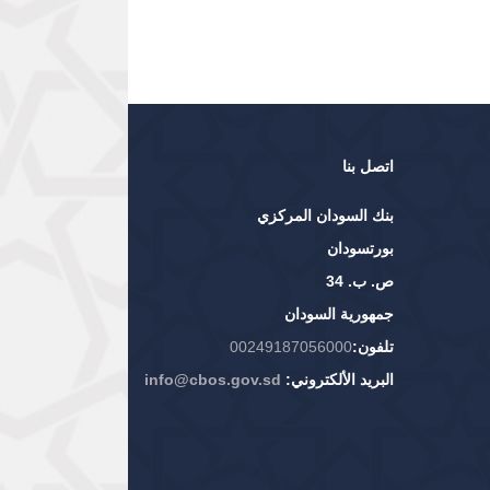
اتصل بنا
بنك السودان المركزي
بورتسودان
ص. ب. 34
جمهورية السودان
تلفون:
00249187056000
البريد الألكتروني:
info@cbos.gov.sd