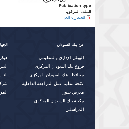
Publication type:
الملف المرفق:
العدد _6.pdf
عن بنك السودان
الجها
الهيكل الإداري والتنظيمي
هيكل
فروع بنك السودان المركزي
البنو
محافظو بنك السودان المركزي
التوز
لائحة تنظيم عمل المراجعة الداخلية
شركا
معرض صور
المؤ
مكتبة بنك السودان المركزي
المراسلين