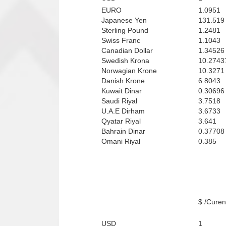
EURO
1.0951
Japanese Yen
131.519
Sterling Pound
1.2481
Swiss Franc
1.1043
Canadian Dollar
1.34526
Swedish Krona
10.2743
Norwagian Krone
10.3271
Danish Krone
6.8043
Kuwait Dinar
0.30696
Saudi Riyal
3.7518
U.A.E Dirham
3.6733
Qyatar Riyal
3.641
Bahrain Dinar
0.37708
Omani Riyal
0.385
Curenci
USD
1