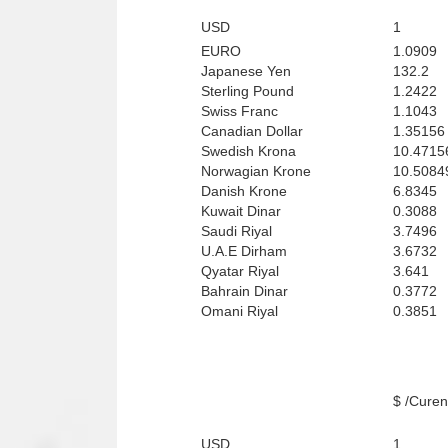
USD
1
EURO
1.0909
Japanese Yen
132.2
Sterling Pound
1.2422
Swiss Franc
1.1043
Canadian Dollar
1.35156
Swedish Krona
10.4715
Norwagian Krone
10.5084
Danish Krone
6.8345
Kuwait Dinar
0.3088
Saudi Riyal
3.7496
U.A.E Dirham
3.6732
Qyatar Riyal
3.641
Bahrain Dinar
0.3772
Omani Riyal
0.3851
Curenci
USD
1