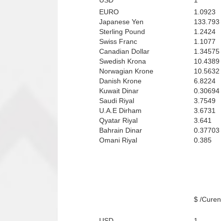
USD
1
EURO
1.0923
Japanese Yen
133.793
Sterling Pound
1.2424
Swiss Franc
1.1077
Canadian Dollar
1.34575
Swedish Krona
10.4389
Norwagian Krone
10.5632
Danish Krone
6.8224
Kuwait Dinar
0.30694
Saudi Riyal
3.7549
U.A.E Dirham
3.6731
Qyatar Riyal
3.641
Bahrain Dinar
0.37703
Omani Riyal
0.385
Curenci
USD
1