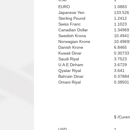
EURO
1.0883
Japanese Yen
133.526
Sterling Pound
1.2412
Swiss Franc
1.1023
Canadian Dollar
1.34969
Swedish Krona
10.4941
Norwagian Krone
10.4969
Danish Krone
6.8465
Kuwait Dinar
0.30733
Saudi Riyal
3.7523
U.A.E Dirham
3.6729
Qyatar Riyal
3.641
Bahrain Dinar
0.37884
Omani Riyal
0.38501
Curenci
USD
1