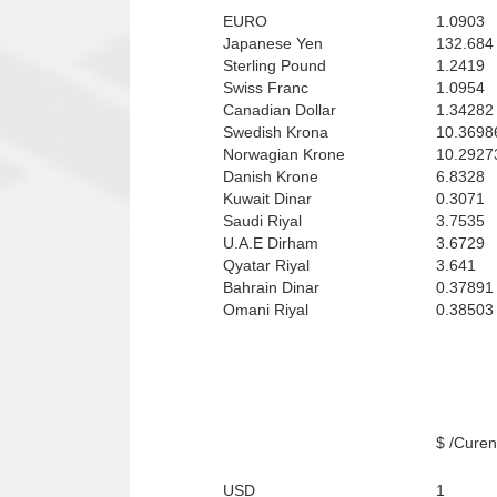
EURO
1.0903
Japanese Yen
132.684
Sterling Pound
1.2419
Swiss Franc
1.0954
Canadian Dollar
1.34282
Swedish Krona
10.3698
Norwagian Krone
10.2927
Danish Krone
6.8328
Kuwait Dinar
0.3071
Saudi Riyal
3.7535
U.A.E Dirham
3.6729
Qyatar Riyal
3.641
Bahrain Dinar
0.37891
Omani Riyal
0.38503
Curenci
USD
1