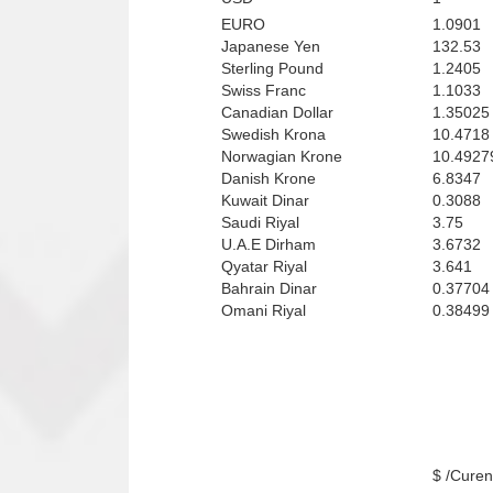
EURO
1.0901
Japanese Yen
132.53
Sterling Pound
1.2405
Swiss Franc
1.1033
Canadian Dollar
1.35025
Swedish Krona
10.4718
Norwagian Krone
10.4927
Danish Krone
6.8347
Kuwait Dinar
0.3088
Saudi Riyal
3.75
U.A.E Dirham
3.6732
Qyatar Riyal
3.641
Bahrain Dinar
0.37704
Omani Riyal
0.38499
Curenci