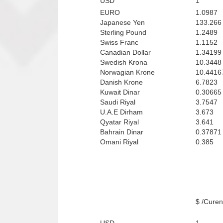
USD
1
EURO
1.0987
Japanese Yen
133.266
Sterling Pound
1.2489
Swiss Franc
1.1152
Canadian Dollar
1.34199
Swedish Krona
10.3448
Norwagian Krone
10.4416
Danish Krone
6.7823
Kuwait Dinar
0.30665
Saudi Riyal
3.7547
U.A.E Dirham
3.673
Qyatar Riyal
3.641
Bahrain Dinar
0.37871
Omani Riyal
0.385
Curenci