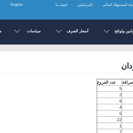
ية المستهلك المالي
المراسلين
اتصل بنا
English
انين ولوائح
أسعار الصرف
سياسات
م
دان
صرافة
عدد الفروع
5
2
6
4
5
22
1
7