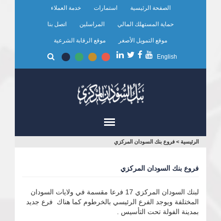
تجاوز
الصفحة الرئيسية
استمارات
خدمة العملاء
إلى
المحتوى
حماية المستهلك المالي
المراسلين
اتصل بنا
الرئيسي
موقع التمويل الأصغر
موقع الرقابة الشرعية
English
أنت
الرئيسية
>
فروع بنك السودان المركزي
هنا
فروع بنك السودان المركزي
لبنك السودان المركزي 17 فرعا مقسمة في ولايات السودان
المختلفة ويوجد الفرع الرئيسي بالخرطوم كما هناك فرع جديد
بمدينة الفولة تحت التأسيس .