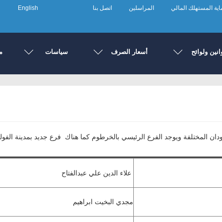
ية المستهلك المالي
المراسلين
اتصل بنا
English
انين ولوائح
أسعار الصرف
سياسات
م
علاء الدين علي عبدالفتاح
مجدي البخيت ابراهيم