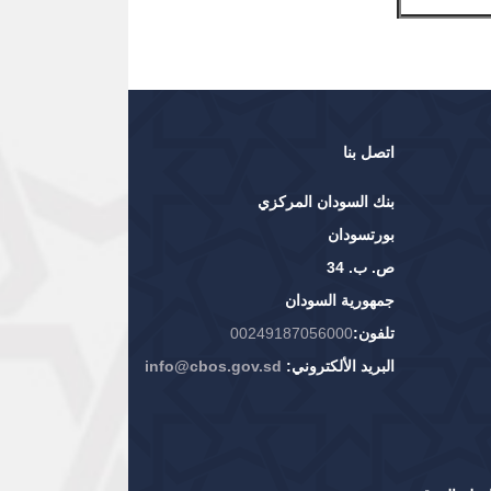
اتصل بنا
بنك السودان المركزي
بورتسودان
ص. ب. 34
جمهورية السودان
تلفون:
00249187056000
البريد الألكتروني:
info@cbos.gov.sd