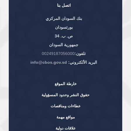
اتصل بنا
بنك السودان المركزي
بورتسودان
ص. ب. 34
جمهورية السودان
تلفون:
00249187056000
البريد الألكتروني:
info@cbos.gov.sd
خارطة الموقع
حقوق النشر وحدود المسؤولية
عطاءات ومناقصات
مواقع مهمة
علاقات دولية