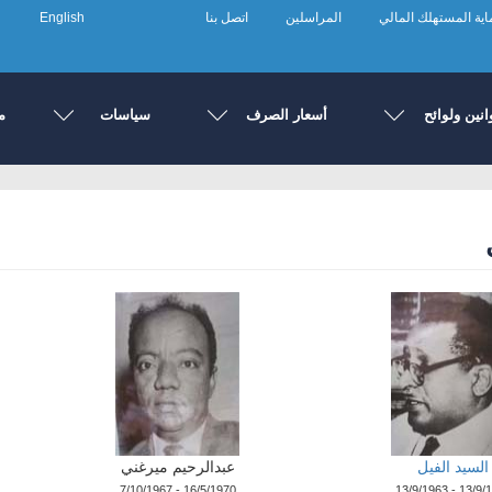
ية المستهلك المالي
المراسلين
اتصل بنا
English
انين ولوائح
أسعار الصرف
سياسات
م
السيد الفيل
عبدالرحيم ميرغني
7/10/1967 - 16/5/1970
13/9/1963 - 13/9/