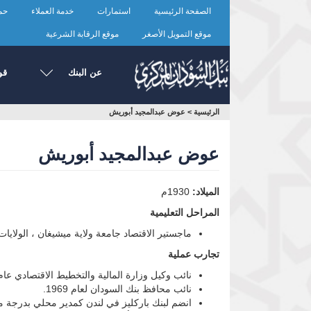
تجاوز
الصفحة الرئيسية
استمارات
خدمة العملاء
حما
إلى
المحتوى
موقع التمويل الأصغر
موقع الرقابة الشرعية
الرئيسي
عن البنك
قو
أنت
الرئيسية
>
عوض عبدالمجيد أبوريش
هنا
عوض عبدالمجيد أبوريش
الميلاد:
1930م
المراحل التعليمية
ماجستير الاقتصاد جامعة ولاية ميشيغان ، الولايات 
تجارب عملية
نائب وكيل وزارة المالية والتخطيط الاقتصادي عام 1967
نائب محافظ بنك السودان لعام 1969.
انضم لبنك باركليز في لندن كمدير محلي بدرجة مساع