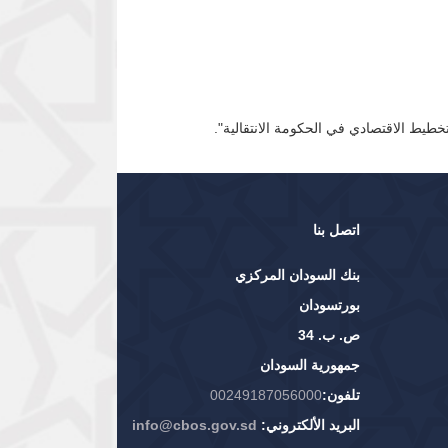
اتصل بنا
بنك السودان المركزي
بورتسودان
ص. ب. 34
جمهورية السودان
تلفون:
00249187056000
البريد الألكتروني:
info@cbos.gov.sd