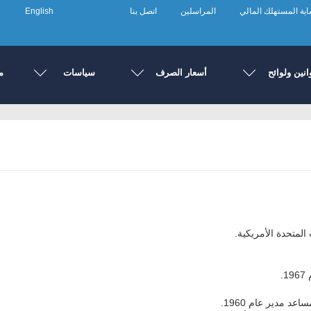
ية المستهلك المالي
المراسلين
اتصل بنا
English
انين ولوائح
أسعار الصرف
سياسات
م
المتحدة الأمريكية.
.
د مدير عام 1960.