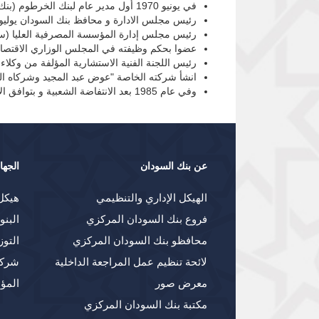
في يونيو 1970 أول مدير عام لبنك الخرطوم (بنك باركليز ) بعد التأميم.
رئيس مجلس الادارة و محافظ بنك السودان يوليو 1971 - أكتوبر 1972
رئيس مجلس إدارة المؤسسة المصرفية العليا (سل
عضوا بحكم وظيفته في المجلس الوزاري الاقتصا
رئيس اللجنة الفنية الاستشارية المؤلفة من وكلاء
انشأ شركته الخاصة "عوض عبد المجيد وشركاه المحدو
وفي عام 1985 بعد الانتفاضة الشعبية و بتوافق الآراء من جميع الأحزاب السياسية والنقابات العمالية تولى حقيبة "وزير المالية والتخطيط الاقتصادي في الحكومة الانتقالية".
عن بنك السودان
الجها
الهيكل الإداري والتنظيمي
هيكل
فروع بنك السودان المركزي
البنو
محافظو بنك السودان المركزي
التوز
لائحة تنظيم عمل المراجعة الداخلية
شركا
معرض صور
المؤ
مكتبة بنك السودان المركزي