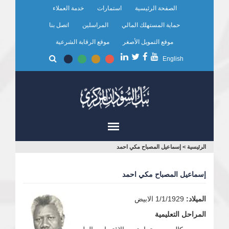
تجاوز
الصفحة الرئيسية
استمارات
خدمة العملاء
إلى
المحتوى
حماية المستهلك المالي
المراسلين
اتصل بنا
الرئيسي
موقع التمويل الأصغر
موقع الرقابة الشرعية
English
أنت
الرئيسية
>
إسماعيل المصباح مكي احمد
هنا
إسماعيل المصباح مكي احمد
الميلاد:
1/1/1929 الابيض
المراحل التعليمية