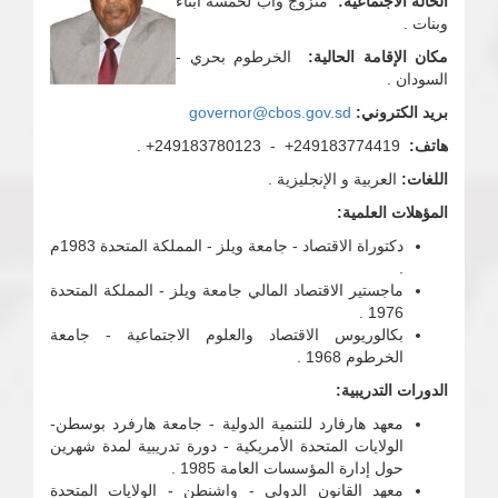
الحالة الاجتماعية:
متزوج وأب لخمسة أبناء
وبنات .
مكان الإقامة الحالية:
الخرطوم بحري -
السودان .
بريد الكتروني:
governor@cbos.gov.sd
هاتف:
249183774419+ - 249183780123+ .
اللغات:
العربية و الإنجليزية .
المؤهلات العلمية:
دكتوراة الاقتصاد - جامعة ويلز - المملكة المتحدة 1983م
.
ماجستير الاقتصاد المالي جامعة ويلز - المملكة المتحدة
1976 .
بكالوريوس الاقتصاد والعلوم الاجتماعية - جامعة
الخرطوم 1968 .
الدورات التدريبية:
معهد هارفارد للتنمية الدولية - جامعة هارفرد بوسطن-
الولايات المتحدة الأمريكية - دورة تدريبية لمدة شهرين
حول إدارة المؤسسات العامة 1985 .
معهد القانون الدولي - واشنطن - الولايات المتحدة