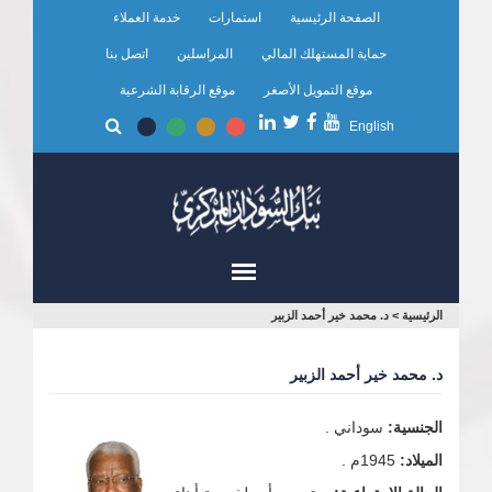
تجاوز
الصفحة الرئيسية
استمارات
خدمة العملاء
إلى
المحتوى
حماية المستهلك المالي
المراسلين
اتصل بنا
الرئيسي
موقع التمويل الأصغر
موقع الرقابة الشرعية
English
أنت
الرئيسية
>
د. محمد خير أحمد الزبير
هنا
د. محمد خير أحمد الزبير
الجنسية:
سوداني .
الميلاد:
1945م .