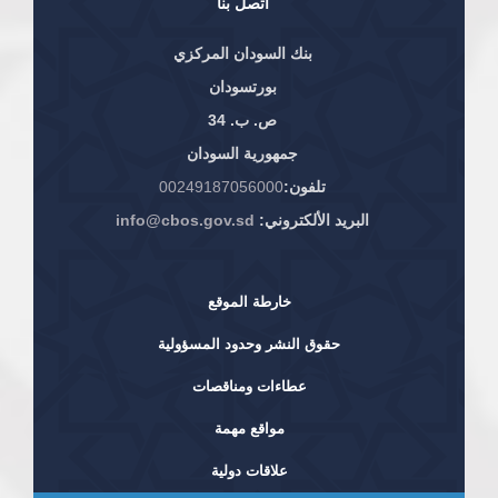
اتصل بنا
بنك السودان المركزي
بورتسودان
ص. ب. 34
جمهورية السودان
تلفون:
00249187056000
البريد الألكتروني:
info@cbos.gov.sd
خارطة الموقع
حقوق النشر وحدود المسؤولية
عطاءات ومناقصات
مواقع مهمة
علاقات دولية