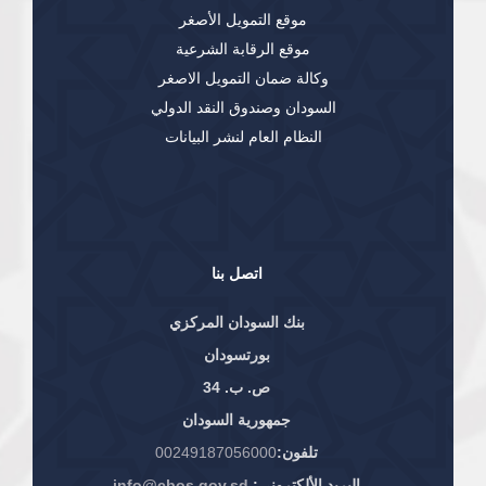
موقع التمويل الأصغر
موقع الرقابة الشرعية
وكالة ضمان التمويل الاصغر
السودان وصندوق النقد الدولي
النظام العام لنشر البيانات
اتصل بنا
بنك السودان المركزي
بورتسودان
ص. ب. 34
جمهورية السودان
تلفون:
00249187056000
البريد الألكتروني:
info@cbos.gov.sd