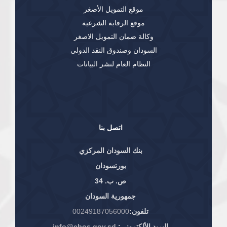
موقع التمويل الأصغر
موقع الرقابة الشرعية
وكالة ضمان التمويل الاصغر
السودان وصندوق النقد الدولي
النظام العام لنشر البيانات
اتصل بنا
بنك السودان المركزي
بورتسودان
ص. ب. 34
جمهورية السودان
تلفون:
00249187056000
البريد الألكتروني:
info@cbos.gov.sd