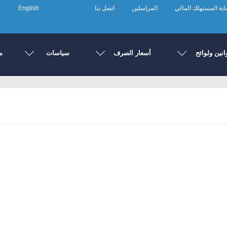
ية المستهلك المالي
المراسلين
اتصل بنا
English
انين ولوائح
أسعار الصرف
سياسات
م