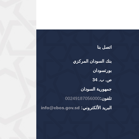
اتصل بنا
بنك السودان المركزي
بورتسودان
ص. ب. 34
جمهورية السودان
تلفون:
00249187056000
البريد الألكتروني:
info@cbos.gov.sd