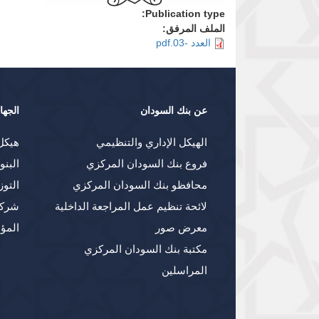
Publication type:
الملف المرفق:
العدد -03.pdf
عن بنك السودان
الجها
الهيكل الإداري والتنظيمي
هيكل
فروع بنك السودان المركزي
البنو
محافظو بنك السودان المركزي
التوز
لائحة تنظيم عمل المراجعة الداخلية
شركا
معرض صور
المؤ
مكتبة بنك السودان المركزي
المراسلين