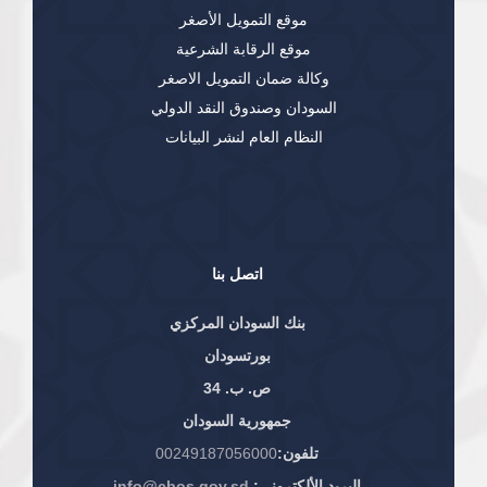
موقع التمويل الأصغر
موقع الرقابة الشرعية
وكالة ضمان التمويل الاصغر
السودان وصندوق النقد الدولي
النظام العام لنشر البيانات
اتصل بنا
بنك السودان المركزي
بورتسودان
ص. ب. 34
جمهورية السودان
تلفون:
00249187056000
البريد الألكتروني:
info@cbos.gov.sd