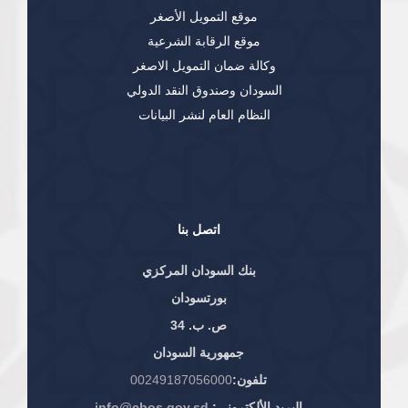
موقع التمويل الأصغر
موقع الرقابة الشرعية
وكالة ضمان التمويل الاصغر
السودان وصندوق النقد الدولي
النظام العام لنشر البيانات
اتصل بنا
بنك السودان المركزي
بورتسودان
ص. ب. 34
جمهورية السودان
تلفون:
00249187056000
البريد الألكتروني:
info@cbos.gov.sd