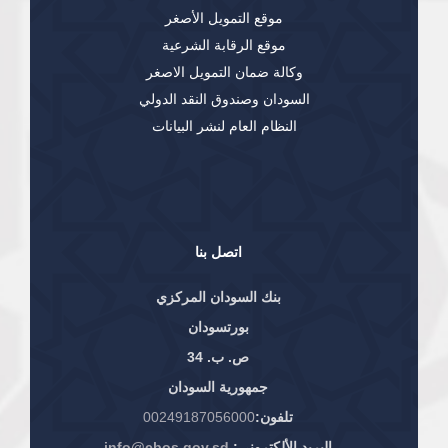
موقع التمويل الأصغر
موقع الرقابة الشرعية
وكالة ضمان التمويل الاصغر
السودان وصندوق النقد الدولي
النظام العام لنشر البيانات
اتصل بنا
بنك السودان المركزي
بورتسودان
ص. ب. 34
جمهورية السودان
تلفون:
00249187056000
البريد الألكتروني:
info@cbos.gov.sd