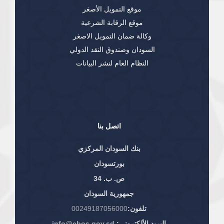
موقع التمويل الأصغر
موقع الرقابة الشرعية
وكالة ضمان التمويل الاصغر
السودان وصندوق النقد الدولي
النظام العام لنشر البيانات
اتصل بنا
بنك السودان المركزي
بورتسودان
ص. ب. 34
جمهورية السودان
تلفون:
00249187056000
البريد الألكتروني:
info@cbos.gov.sd