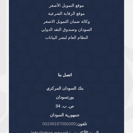
موقع التمويل الأصغر
موقع الرقابة الشرعية
وكالة ضمان التمويل الاصغر
السودان وصندوق النقد الدولي
النظام العام لنشر البيانات
اتصل بنا
بنك السودان المركزي
بورتسودان
ص. ب. 34
جمهورية السودان
تلفون:
00249187056000
البريد الألكتروني:
info@cbos.gov.sd