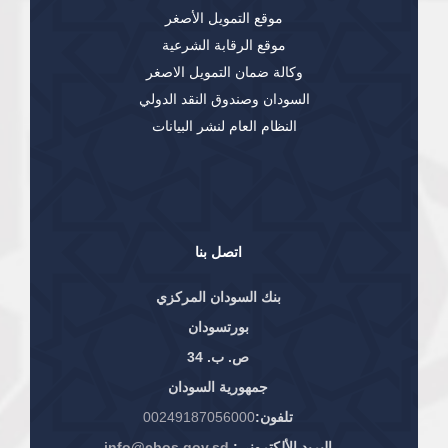
موقع التمويل الأصغر
موقع الرقابة الشرعية
وكالة ضمان التمويل الاصغر
السودان وصندوق النقد الدولي
النظام العام لنشر البيانات
اتصل بنا
بنك السودان المركزي
بورتسودان
ص. ب. 34
جمهورية السودان
تلفون:
00249187056000
البريد الألكتروني:
info@cbos.gov.sd