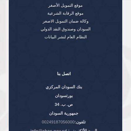
موقع التمويل الأصغر
موقع الرقابة الشرعية
وكالة ضمان التمويل الاصغر
السودان وصندوق النقد الدولي
النظام العام لنشر البيانات
اتصل بنا
بنك السودان المركزي
بورتسودان
ص. ب. 34
جمهورية السودان
تلفون:
00249187056000
البريد الألكتروني:
info@cbos.gov.sd