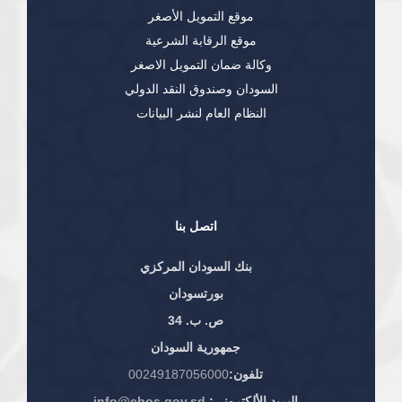
موقع التمويل الأصغر
موقع الرقابة الشرعية
وكالة ضمان التمويل الاصغر
السودان وصندوق النقد الدولي
النظام العام لنشر البيانات
اتصل بنا
بنك السودان المركزي
بورتسودان
ص. ب. 34
جمهورية السودان
تلفون:
00249187056000
البريد الألكتروني:
info@cbos.gov.sd