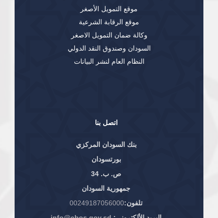
موقع التمويل الأصغر
موقع الرقابة الشرعية
وكالة ضمان التمويل الاصغر
السودان وصندوق النقد الدولي
النظام العام لنشر البيانات
اتصل بنا
بنك السودان المركزي
بورتسودان
ص. ب. 34
جمهورية السودان
تلفون:
00249187056000
البريد الألكتروني:
info@cbos.gov.sd