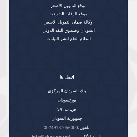
موقع التمويل الأصغر
موقع الرقابة الشرعية
وكالة ضمان التمويل الاصغر
السودان وصندوق النقد الدولي
النظام العام لنشر البيانات
اتصل بنا
بنك السودان المركزي
بورتسودان
ص. ب. 34
جمهورية السودان
تلفون:
00249187056000
البريد الألكتروني:
info@cbos.gov.sd