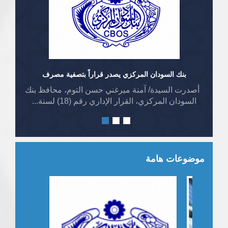
بنك السودان المركزي يصدر قراراً بتصفية مصرف
أصدرت السيدة/ آمنة ميرغني حسن التوم، محافظ بنك
السودان المركزي، القرار الإداري رقم (18) لسنة...
موضوعات هامة