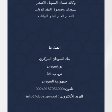
وكالة ضمان التمويل الاصغر
السودان وصندوق النقد الدولي
النظام العام لنشر البيانات
اتصل بنا
بنك السودان المركزي
بورتسودان
ص. ب. 34
جمهورية السودان
تلفون:
00249187056000
البريد الألكتروني:
info@cbos.gov.sd