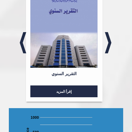
لشؤون
التقرير السنوي
إقرأ المزيد
1000