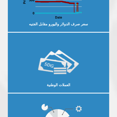
Price
500
0
Date
سعر صرف الدولار واليورو مقابل الجنيه
لخارجية
العرض الاقتصادي والمالي
النش
إقرأ المزيد
العملات الوطنية