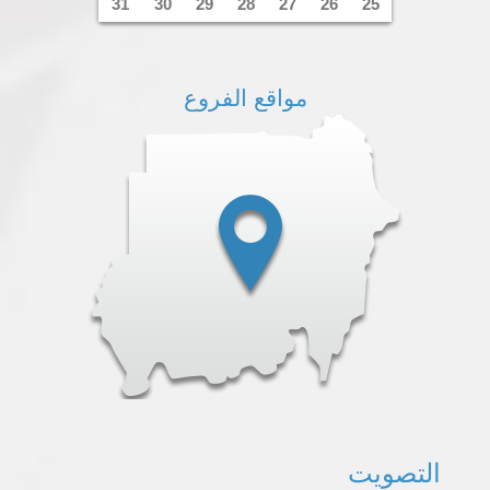
31
30
29
28
27
26
25
مواقع الفروع
التصويت