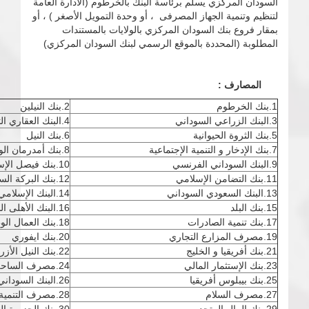
السودان المركزي يسلم برئاسة البنك بالخرطوم (الادارة العامة
لتنظيم وتنمية الجهاز المصرفى ، أو وحدة التمويل الأصغر ) ، أو
بمقار فروع بنك السودان المركزي بالولايات بالمستندات
المطلوبة (المحددة بالموقع الرسمي لبنك السودان المركزي)
المصارف :
1.بنك الخرطوم
2.بنك النيلين
3.البنك الزراعي السوداني
4.البنك العقاري التجاري
5.بنك الثروة الحيوانية
6.بنك النيل
7.بنك الإدخار و التنمية الإجتماعية
8.بنك أمدرمان الوطني
9.البنك السوداني الفرنسي
10.بنك فيصل الإسلامي
11.بنك التضامن الإسلامي
12.بنك البركة السوداني
13.البنك السعودي السوداني
14.البنك الإسلامي السوداني
15.بنك البلد
16.البنك الأهلى السوداني
17.بنك تنمية الصادرات
18.بنك العمال الوطني
19.مصرف المزارع التجاري
20.بنك ايفوري
21.بنك أفريقيا و الخليج
22.بنك النيل الأزرق المشرق
23.بنك الإستثمار المالي
24.مصرف الساحل و الصحراء
25.بنك بيبلوس أفريقيا
26.البنك السوداني المصري
27.مصرف السلام
28.مصرف التنمية الصناعية