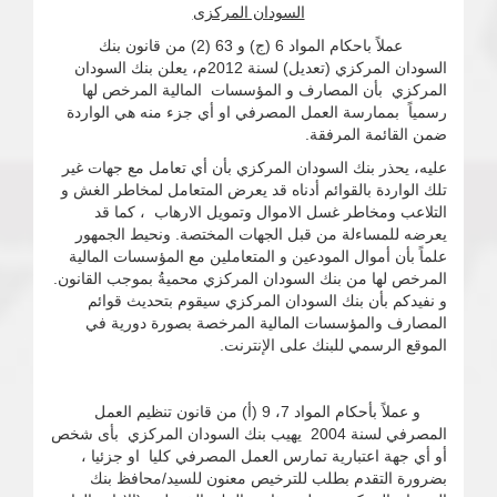
السودان المركزى
عملاً باحكام المواد 6 (ج) و 63 (2) من قانون بنك
السودان المركزي (تعديل) لسنة 2012م، يعلن بنك السودان
المركزي بأن المصارف و المؤسسات المالية المرخص لها
رسمياً بممارسة العمل المصرفي او أي جزء منه هي الواردة
ضمن القائمة المرفقة.
عليه، يحذر بنك السودان المركزي بأن أي تعامل مع جهات غير
تلك الواردة بالقوائم أدناه قد يعرض المتعامل لمخاطر الغش و
التلاعب ومخاطر غسل الاموال وتمويل الارهاب ، كما قد
يعرضه للمساءلة من قبل الجهات المختصة. ونحيط الجمهور
علماً بأن أموال المودعين و المتعاملين مع المؤسسات المالية
المرخص لها من بنك السودان المركزي محميةُ بموجب القانون.
و نفيدكم بأن بنك السودان المركزي سيقوم بتحديث قوائم
المصارف والمؤسسات المالية المرخصة بصورة دورية في
الموقع الرسمي للبنك على الإنترنت.
و عملاً بأحكام المواد 7، 9 (أ) من قانون تنظيم العمل
المصرفي لسنة 2004 يهيب بنك السودان المركزي بأى شخص
أو أي جهة اعتبارية تمارس العمل المصرفي كليا او جزئيا ،
بضرورة التقدم بطلب للترخيص معنون للسيد/محافظ بنك