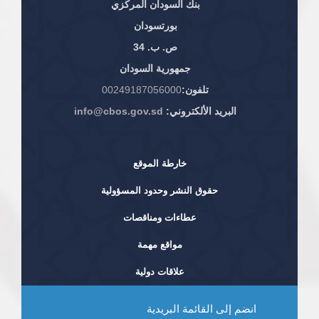
بنك السودان المركزي
بورتسودان
ص. ب. 34
جمهورية السودان
تلفون:
00249187056000
البريد الألكتروني:
info@cbos.gov.sd
خارطة الموقع
حقوق النشر وحدود المسؤولية
عطاءات ومناقصات
مواقع مهمة
علاقات دولية
انضم إلى القائمة البريدية