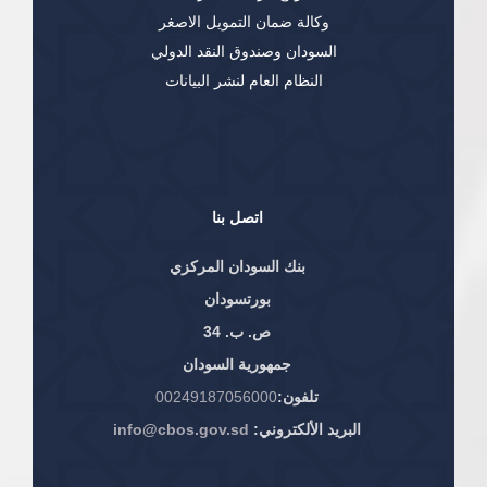
وكالة ضمان التمويل الاصغر
السودان وصندوق النقد الدولي
النظام العام لنشر البيانات
اتصل بنا
بنك السودان المركزي
بورتسودان
ص. ب. 34
جمهورية السودان
تلفون:
00249187056000
البريد الألكتروني:
info@cbos.gov.sd