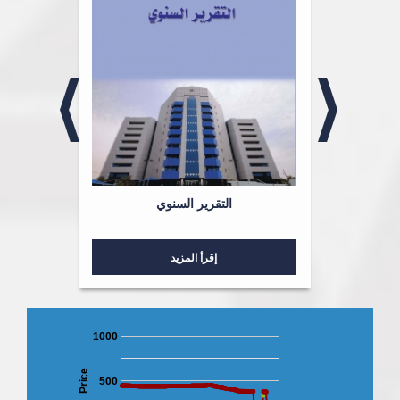
لشؤون
التقرير السنوي
إقرأ المزيد
1000
Price
500