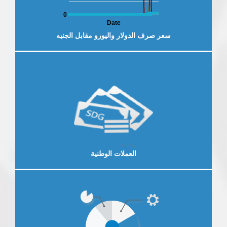
0
Date
سعر صرف الدولار واليورو مقابل الجنيه
لخارجية
العرض الاقتصادي والمالي
النش
إقرأ المزيد
العملات الوطنية