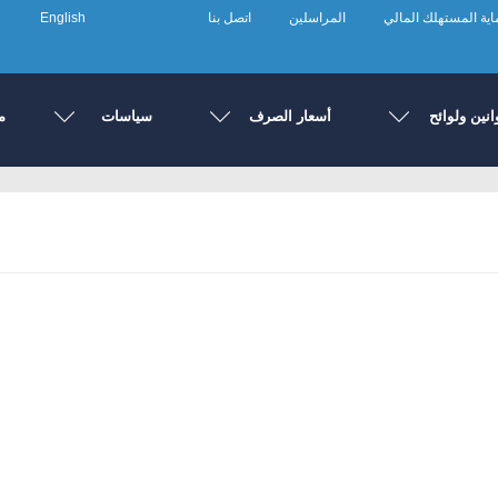
ية المستهلك المالي
المراسلين
اتصل بنا
English
انين ولوائح
أسعار الصرف
سياسات
م