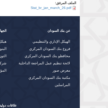
الملف المرفق:
Stat_br_jan_march_26.pdf
عن بنك السودان
الجها
الهيكل الإداري والتنظيمي
هيكل
فروع بنك السودان المركزي
البنو
محافظو بنك السودان المركزي
التوز
لائحة تنظيم عمل المراجعة الداخلية
شركا
معرض صور
المؤ
مكتبة بنك السودان المركزي
المراسلين
علاقات دولية