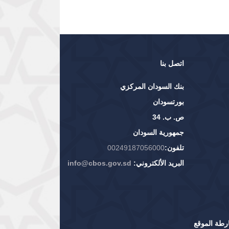
اتصل بنا
بنك السودان المركزي
بورتسودان
ص. ب. 34
جمهورية السودان
تلفون:
00249187056000
البريد الألكتروني:
info@cbos.gov.sd
رطة الموقع