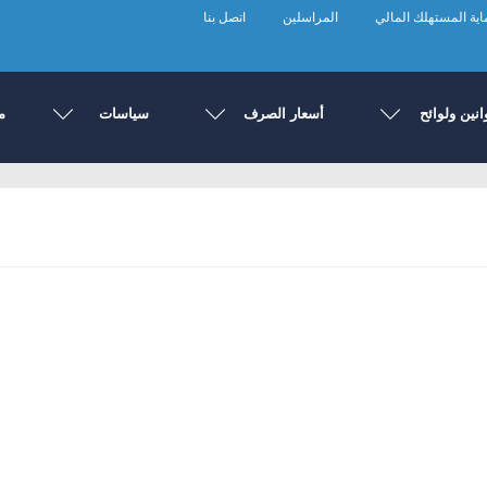
ية المستهلك المالي
المراسلين
اتصل بنا
انين ولوائح
أسعار الصرف
سياسات
م