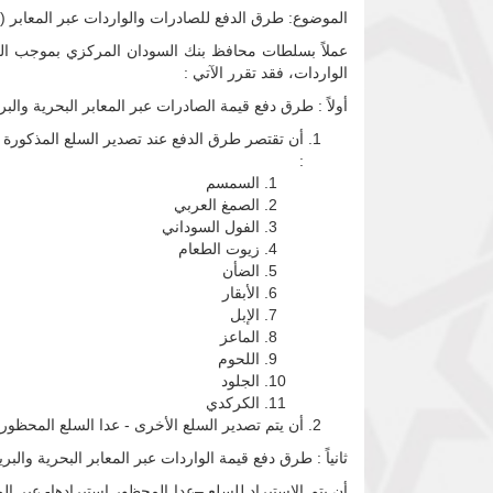
الموضوع: طرق الدفع للصادرات والواردات عبر المعابر (الب
الواردات، فقد تقرر الآتي :
أولاً : طرق دفع قيمة الصادرات عبر المعابر البحرية والبري
:
السمسم
الصمغ العربي
الفول السوداني
زيوت الطعام
الضأن
الأبقار
الإبل
الماعز
اللحوم
الجلود
الكركدي
أن يتم تصدير السلع الأخرى - عدا السلع المحظور
ثانياً : طرق دفع قيمة الواردات عبر المعابر البحرية والبرية
أن يتم الاستيراد للسلع –عدا المحظور استيرادها- عبر الم