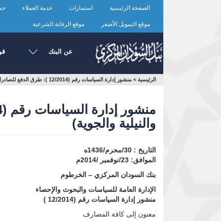
تجاوز
الصفحة الرئيسية
استمارات
خدمة العملاء
حما
إلى
المحتوى
موقع التمويل الأصغر
موقع الرقابة الشرعية
الرئيسي
عن البنك
قو
أنت
الرئيسية
>
منشور إدارة السياسات رقم (12/2014 ): طرق الدفع للصادرات والواردات عبر المعابر (البحرية والبرية والنيلية والجوية)
هنا
والنيلية والجوية)
التاريخ : 30/محرم/1436ه
الموافق: 23/نوفمبر /2014م
بنك السودان المركزي – الخرطوم
الإدارة العامة للسياسات والبحوث والإحصاء
منشور إدارة السياسات رقم (12/2014 )
معنون إلى كافة المصارف