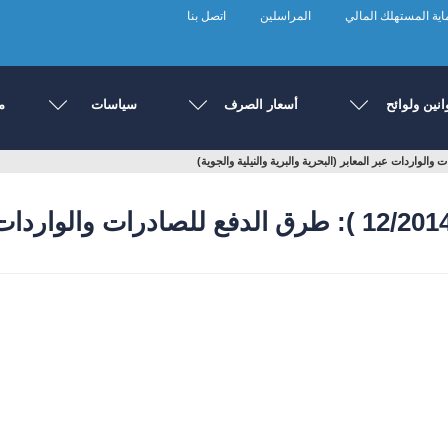
ية المستهلك المالي
المراسلين
اتصل بنا
انين ولوائح
أسعار الصرف
سياسات
م
منشور إدارة السياسات رقم (12/2014 ): طرق الدفع للصاد