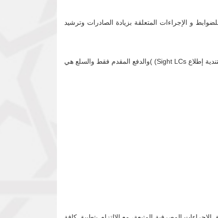
2) من لائحة تنظيم التعامل بالنقد لسنة 2013م ، وللمزيد من الإحكام للضوابط و الإجراءات المتعلقة بزيادة الصادرات وترشيد
أن تقتصر طرق الدفع عند تصدير السلع المذكورة أدناه عبر المعابر البحرية والبرية والنيلية والجوية على طريقتي الإعتمادات المستندية إطلاع Sight LCs) )والدفع المقدم فقط والسلع هي
ق الإجراءات المصرفية المتبعة، مع الالتزام بتطبيق كافة