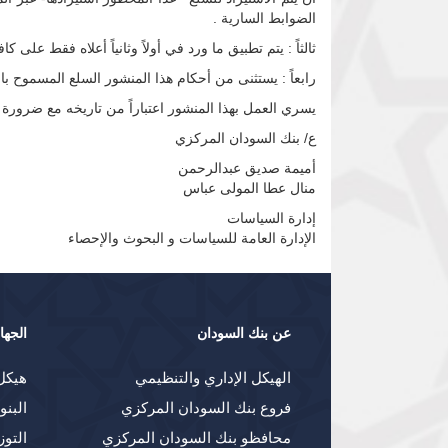
الضوابط السارية .
ثالثاً : يتم تطبيق ما ورد في أولاً وثانياً أعلاه فقط على
رابعاً : يستثنى من أحكام هذا المنشور السلع المسموح با
يسري العمل بهذا المنشور اعتباراً من تاريخه مع ضرورة 
ع/ بنك السودان المركزي
أميمة صديق عبدالرحمن
منال عطا المولى عباس
إدارة السياسات
الإدارة العامة للسياسات و البحوث والإحصاء
عن بنك السودان
الجها
الهيكل الإداري والتنظيمي
هيكل
فروع بنك السودان المركزي
البنو
محافظو بنك السودان المركزي
التوز