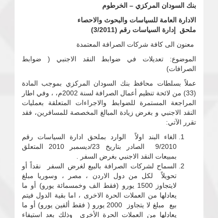
بنك السودان المركزي – الخرطوم
الادارة العامة للسياسات والبحوث والاحصاء
ملحق إدارة السياسات رقم (3/2011)
معنون الى كافة شركات الصرافة المعتمدة
الموضوع: تعديلات في ضوابط النقد الاجنبي ( ضوابط
الصرافات)
عملاً بسلطات محافظ بنك السودان المركزي بموجب المادة
(33) من لائحة تنظيم أعمال الصرافة لسنة 2002م، ، وفي اطار
المراجعة المستمرة للضوابط والاجراءات المتعلقة بعمليات
النقد الاجنبي و بغرض زيادة المبالغ المخصصة للمسافرين، فقد
تقرر الآتي:
الغاء البند اولاً الوارد بملحق ادارة السياسات رقم
9/2010 الصادر بتاريخ 23/ديسمبر 2010 المتعلق
بمبيعات النقد الاجنبي بغرض السفر .
السماح لشركات الصرافة بالبيع لغرض السفر نقداً أو
تحويلاً لكل من دول الاردن ، مصر ، وسوريا مبلغ
لايتجاوز 1500 يورو (فقط الف وخمسمائة يورو) أو ما
يعادلها من العملات الحرة الاخرى ، اما بقية الدول فيتم
بيع مبلغ لا يتجاوز 2000 يورو ( فقط ألفين يورو) أو ما
يعادلها من العملات الحرة الأخرى وذلك بعد استيفاء