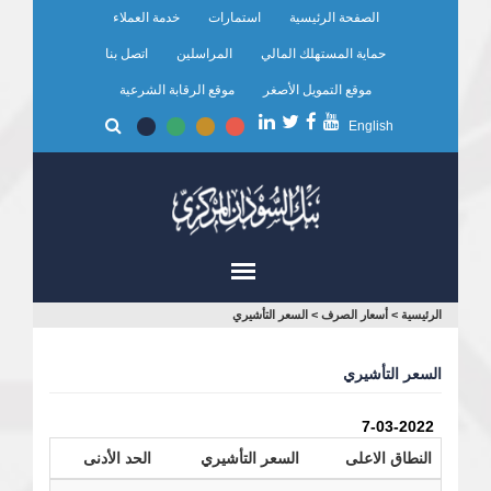
تجاوز
الصفحة الرئيسية
استمارات
خدمة العملاء
إلى
المحتوى
حماية المستهلك المالي
المراسلين
اتصل بنا
الرئيسي
موقع التمويل الأصغر
موقع الرقابة الشرعية
English
أنت
الرئيسية
>
أسعار الصرف
>
السعر التأشيري
هنا
السعر التأشيري
7-03-2022
النطاق الاعلى
السعر التأشيري
الحد الأدنى