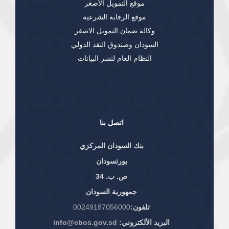
موقع التمويل الأصغر
موقع الرقابة الشرعية
وكالة ضمان التمويل الاصغر
السودان وصندوق النقد الدولي
النظام العام لنشر البيانات
اتصل بنا
بنك السودان المركزي
بورتسودان
ص. ب. 34
جمهورية السودان
تلفون:
00249187056000
البريد الألكتروني:
info@cbos.gov.sd