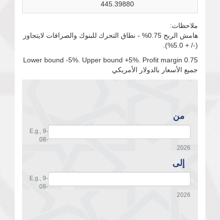
445.39880
ملاحظات:
هامش الربح 0.75% - نطاق التحرك للبنوك والصرافات لايتجاوز
(-/ + 5.0%).
Lower bound -5%. Upper bound +5%. Profit margin 0.75
جميع الأسعار بالدولار الأمريكي
من
من
E.g., 9-
08-
2026
إلى
إلى
E.g., 9-
08-
2026