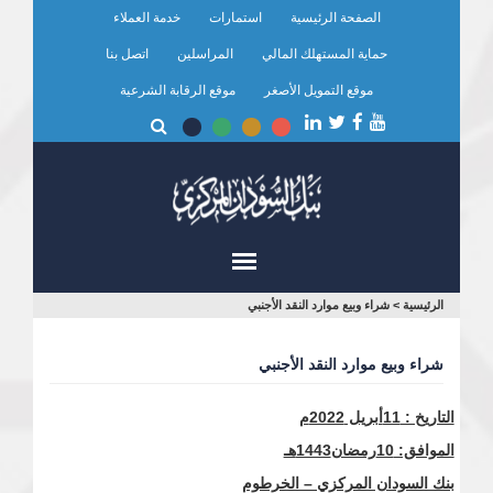
تجاوز
الصفحة الرئيسية
استمارات
خدمة العملاء
إلى
المحتوى
حماية المستهلك المالي
المراسلين
اتصل بنا
الرئيسي
موقع التمويل الأصغر
موقع الرقابة الشرعية
أنت
الرئيسية
>
شراء وبيع موارد النقد الأجنبي
هنا
شراء وبيع موارد النقد الأجنبي
التاريخ : 11أبريل 2022م
الموافق: 10رمضان1443هـ
بنك السودان المركزي – الخرطوم