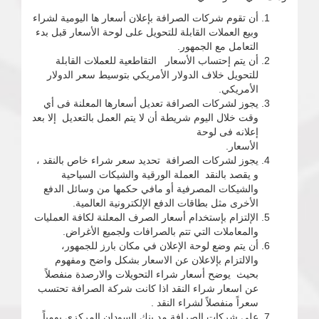
أن تقوم شركات الصرافة بإعلان أسعار ها اليومية لشراء
وبيع العملات القابلة للتحويل على لوحة الأسعار قبل بدء
التعامل مع الجمهور.
أن يتم إحتساب الأسعار التقاطعية للعملات القابلة
للتحويل خلاف الدولار الأمريكي بتوسيط سعر الدولار
الأمريكي.
يجوز لشركات الصرافة تعديل أسعارها المعلنة فى أي
وقت خلال اليوم شريطة أن لا يتم العمل بالتعديل إلا بعد
إعلانه فى لوحة
الأسعار.
يجوز لشركات الصرافة تحديد سعر شراء خاص بالنقد ،
و يقصد بالنقد العملة الورقية والشيكات السياحية
والشيكات المصرفية أو مافي حكمها من وسائل الدفع
الأخرى مثل بطاقات الدفع الإلكترونية العالمية.
الإلتزام بإستخدام أسعار الصرف المعلنة لكافة العمليات
والمعاملات التي تتم بالصرافات ولجميع الأغراض.
أن يتم وضع لوحة الإعلان في مكان بارز للجمهور،
والالتزام بإلاعلان عن الاسعار بشكل واضح ومفهوم
بحيث يوضح أسعار شراء التحويلات والارصدة منفصلاً
عن اسعار شراء النقد اذا كانت شركة الصرافة تحتسب
سعراً منفصلاً لشراء النقد .
على شركات الصرافة مد بنك السودان المركزي يومياً