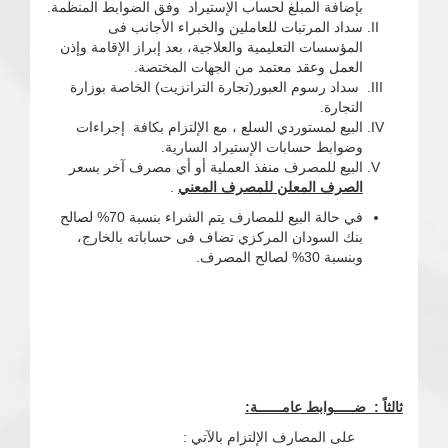
بإضافة المبلغ لحساب الإستيراد وفق الضوابط المنظمة.
سداد المرتبات للعاملين والخبراء الأجانب فى
المؤسسات التعليمية والعلاجية، بعد إبراز الإقامة وإذن
العمل وعقد معتمد من الجهات المختصة.
سداد رسوم العبور(تجارة الترانزيت) الخاصة بوزارة
التجارة.
البيع لمستوردي السلع ، مع الإلتزام بكافة إجراءات
وضوابط حسابات الإستيراد السارية.
البيع للمصرف منفذ العملية أو أي مصرف آخر بسعر
الصرف المعلن للمصرف المعني
.
في حالة البيع للمصارف يتم الشراء بنسبة 70% لصالح
بنك السودان المركزي تضاف فى حساباته بالخارج،
وبنسبة 30% لصالح المصرف.
ثالثاً : ضـــــوابط عامــــــة:
على المصارف الإلتزام بالآتي :