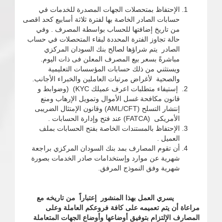
الإحتفاظ بمتحصلات الجهات المصدرة للخدمات في
حسابات الصادر الخاصة بها لفترة ثلاثة أسابيع كحد اقصى
من تاريخ إضافتها للحساب بواسطة المصرف . وفي
حالة تجاوز الفترة المحددة لبقاء المتحصلات في حساب
الصادر يتم شراؤها لصالح بنك السودان المركزي
مباشرةً بسعر بيع المصرف المعلن فى ذات اليوم.
ويستثني من ذلك حسابات المؤسسات التعليمية
والصحية لأغراض مرتبات العاملين والخبراء الأجانب.
إستيفاء متطلبات اعرف عميلك KYC) (وضوابط و
قانون مكافحة غسل الأموال وتمويل الإرهاب ومنع
إنتشار التسلح (AML/CFT) وقانون الإمتثال الضريبى
الأمريكى (FATCA) عند فتح وإدارة الحسابات .
الإحتفاظ بالمستندات الخاصة بفتح الحسابات بملف
العميل .
أن تقوم المصارف بمد بنك السودان المركزي براجعة
شهرية عن موارد وإستخدامات صادر الخدمات بصورة
شهرية وفق النموذج المرفق.
يسري العمل بهذا المنشور إعتباراً من تاريخه مع
مراعاة أن يتم تعميمه على كافة فروعكم العاملة وعلى
المصارف الإلتزام بتوفيق أوضاعها وأوضاع الجهات المتعاملة