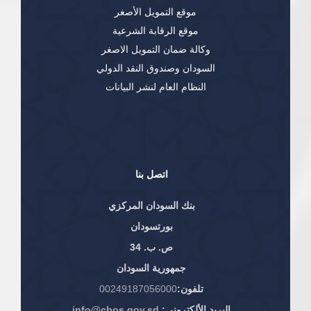
موقع التمويل الأصغر
موقع الرقابة الشرعية
وكالة ضمان التمويل الاصغر
السودان وصندوق النقد الدولي
النظام العام لنشر البيانات
اتصل بنا
بنك السودان المركزي
بورتسودان
ص. ب. 34
جمهورية السودان
تلفون:
00249187056000
البريد الألكتروني:
info@cbos.gov.sd