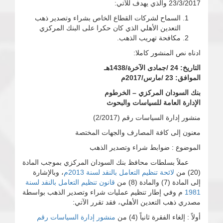
23/3/2017 والذي يهدف للآتي:
السماح لشركات القطاع الخاص بشراء وتصدير ذهب
التعدين الأهلي الذي كان حكرا على البنك المركزي
مكافحة تهريب الذهب.
ادناه نص المنشور كاملا:
التاريخ: 24 /جمادى الآخرة/1438هـ
الموافق: 23 /مارس/2017م
بنك السودان المركزي – الخرطوم
الإدارة العامة للسياسات والبحوث
منشور إدارة السياسات رقم (2/2017)
معنون إلى كافة المصارف والجهات المختصة
الموضوع : ضوابط شراء وتصدير الذهب
عملاً بسلطات محافظ بنك السودان المركزي بموجب المادة
(20) من
لائحة تنظيم التعامل بالنقد لسنة 2013م
، وبالإشارة
إلى المادة (7) والمادة (8) من
قانون تنظيم التعامل بالنقد لسنة
1981
م وفي إطار تنظيم عمليات شراء وتصدير الذهب بواسطة
مصدري ذهب التعدين الأهلي، فقد تقرر الآتي:
أولاً : إلغاء الفقرة ثانياً (4) من
منشور إدارة السياسات رقم