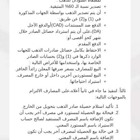
لمصفاة السودان للذهب .
تصدير نسبة الـ 60% المتبقية.
أن يتم تصدير الذهب بواسطة الجهات المذكورة
في (1) و(2) عن طريق:
الدفع ضد المستندات (CAD)أوالدفع الآجل
(DA)،على أن يتم استرداد حصائل الصادر خلال
شهر كحدٍ أقصى.أو:
الدفع المقدم.
الاحتفاظ بكامل حصائل صادرات الذهب للجهات
الوارد ذكرها في (1) و(2) بحسابات الصادر
الخاصة بها، واستخدامها للأغراض التالية :
البيع للمصارف بسعر صرفها المعلن زائداً الحافز.
البيع لمستوردين آخرين داخل أو خارج المصرف.
استيراد احتياجاتها.
ثالثاً: لتنفيذ ما جاء في ثانياً أعلاه،على المصارف الالتزام
بالموجهات التالية:
تأكيد استلام حصيلة صادر الذهب بتحويل من الخارج.
فيحالة بيع الحصيلة لمستورد في مصرف آخر يجب أن
تكون الإضافة باسم المصرف المستفيد لصالح حساب
الاستيراد باسم المستورد المعني.
في حالة بيع الحصيلة لمصرف آخر يجب أن تكون
الإضافة باسم المصرف المعني.